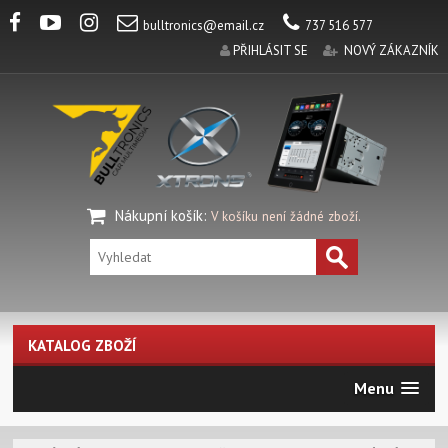
bulltronics@email.cz
737 516 577
PŘIHLÁSIT SE
NOVÝ ZÁKAZNÍK
Nákupní košík
:
V košíku není žádné zboží.
KATALOG ZBOŽÍ
Menu