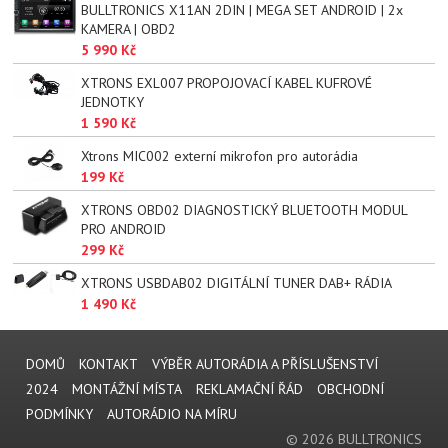
BULLTRONICS X11AN 2DIN | MEGA SET ANDROID | 2x
KAMERA | OBD2
5 990 Kč
XTRONS EXL007 PROPOJOVACÍ KABEL KUFROVÉ
JEDNOTKY
1 590 Kč
Xtrons MIC002 externí mikrofon pro autorádia
199 Kč
XTRONS OBD02 DIAGNOSTICKÝ BLUETOOTH MODUL
PRO ANDROID
299 Kč
XTRONS USBDAB02 DIGITÁLNÍ TUNER DAB+ RÁDIA
1 490 Kč
DOMŮ
KONTAKT
VÝBĚR AUTORÁDIA A PŘÍSLUŠENSTVÍ
2024
MONTÁŽNÍ MÍSTA
REKLAMAČNÍ ŘÁD
OBCHODNÍ
PODMÍNKY
AUTORÁDIO NA MÍRU
© 2026 BULLTRONICS