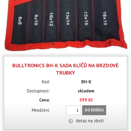
BULLTRONICS BH-K SADA KLÍČŮ NA BRZDOVÉ
TRUBKY
Kód:
BH-K
Dostupnost:
skladem
Cena:
599 Kč
Množství:
DO KOŠÍKU
dotaz na zboží