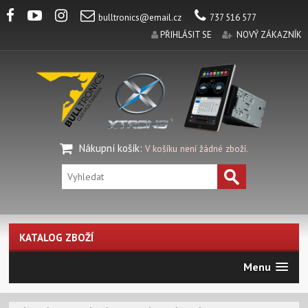
bulltronics@email.cz
737 516 577
PŘIHLÁSIT SE
NOVÝ ZÁKAZNÍK
Nákupní košík
:
V košíku není žádné zboží.
KATALOG ZBOŽÍ
Menu