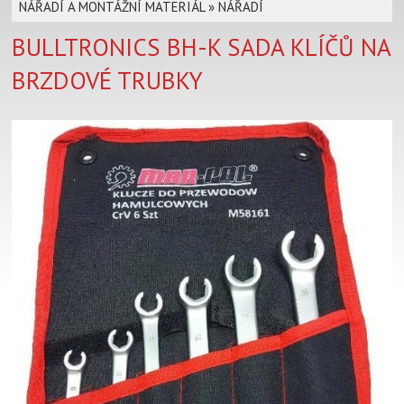
NÁŘADÍ A MONTÁŽNÍ MATERIÁL
»
NÁŘADÍ
BULLTRONICS BH-K SADA KLÍČŮ NA
BRZDOVÉ TRUBKY