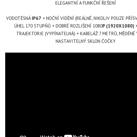
ELEGANTNÍ A FUNKČNÍ ŘEŠENÍ
VODOTĚSNÁ
IP67
+ NOČNÍ VIDĚNÍ (REÁLNÉ, NIKOLIV POUZE PŘÍSV
ÚHEL 170 STUPŇŮ + DOBRÉ ROZLIŠENÍ 1080
P (1920X1080)
+
TRAJEKTORIE (VYPÍNATELNÁ) + KABELÁŽ 7 METRŮ, MĚDĚNÉ 
NASTAVITELNÝ SKLON ČOČKY