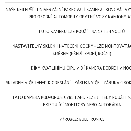
NAŠE NEJLEPŠÍ - UNIVERZÁLNÍ PARKOVACÍ KAMERA - KOVOVÁ - VY
PRO OSOBNÍ AUTOMOBILY, OBYTNÉ VOZY, KAMIONY AT
TUTO KAMERU LZE POUŽÍT NA 12 I 24 VOLTŮ.
NASTAVITELNÝ SKLON I NATOČENÍ ČOČKY - LZE MONTOVAT J
SMĚREM (PŘEDÍ, ZADNÍ, BOČNÍ)
DÍKY KVATLINÍMU ČIPU VIDÍ KAMERA DOBŘE I V NOC
SKLADEM V ČR IHNED K ODESLÁNÍ - ZÁRUKA V ČR - ZÁRUKA 4 ROK
TATO KAMERA PODPORUJE CVBS I AHD - LZE JÍ TEDY POUŽÍT 
EXISTUJÍCÍ MONITORY NEBO AUTORÁDIA
VÝROBCE: BULLTRONICS