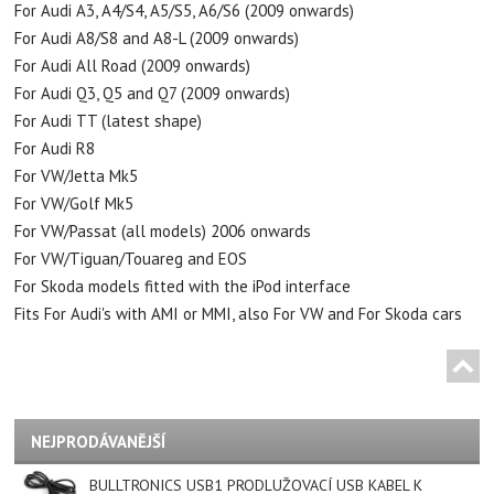
For Audi A3, A4/S4, A5/S5, A6/S6 (2009 onwards)
For Audi A8/S8 and A8-L (2009 onwards)
For Audi All Road (2009 onwards)
For Audi Q3, Q5 and Q7 (2009 onwards)
For Audi TT (latest shape)
For Audi R8
For VW/Jetta Mk5
For VW/Golf Mk5
For VW/Passat (all models) 2006 onwards
For VW/Tiguan/Touareg and EOS
For Skoda models fitted with the iPod interface
Fits For Audi's with AMI or MMI, also For VW and For Skoda cars
NEJPRODÁVANĚJŠÍ
BULLTRONICS USB1 PRODLUŽOVACÍ USB KABEL K