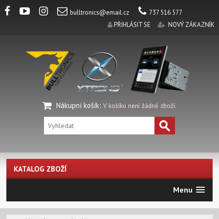
bulltronics@email.cz
737 516 577
PŘIHLÁSIT SE
NOVÝ ZÁKAZNÍK
Nákupní košík
:
V košíku není žádné zboží.
KATALOG ZBOŽÍ
Menu