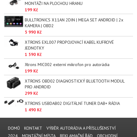
MONTÁŽI NA PLOCHOU HRANU
199 Kč
BULLTRONICS X11AN 2DIN | MEGA SET ANDROID | 2x
KAMERA | OBD2
5 990 Kč
XTRONS EXL007 PROPOJOVACÍ KABEL KUFROVÉ
JEDNOTKY
1 590 Kč
Xtrons MIC002 externí mikrofon pro autorádia
199 Kč
XTRONS OBD02 DIAGNOSTICKÝ BLUETOOTH MODUL
PRO ANDROID
299 Kč
XTRONS USBDAB02 DIGITÁLNÍ TUNER DAB+ RÁDIA
1 490 Kč
DOMŮ
KONTAKT
VÝBĚR AUTORÁDIA A PŘÍSLUŠENSTVÍ
2024
MONTÁŽNÍ MÍSTA
REKLAMAČNÍ ŘÁD
OBCHODNÍ