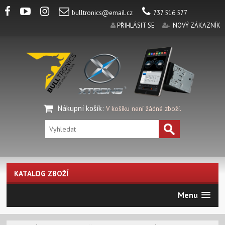
bulltronics@email.cz
737 516 577
PŘIHLÁSIT SE
NOVÝ ZÁKAZNÍK
Nákupní košík
:
V košíku není žádné zboží.
KATALOG ZBOŽÍ
Menu