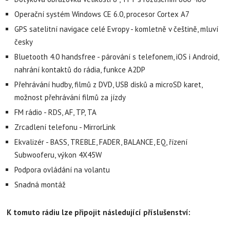
Operační systém Windows CE 6.0, procesor Cortex A7
GPS satelitní navigace celé Evropy - komletně v češtině, mluví
česky
Bluetooth 4.0 handsfree - párování s telefonem, iOS i Android,
nahrání kontaktů do rádia, funkce A2DP
Přehrávání hudby, filmů z DVD, USB disků a microSD karet,
možnost přehrávání filmů za jízdy
FM rádio - RDS, AF, TP, TA
Zrcadlení telefonu - MirrorLink
Ekvalizér - BASS, TREBLE, FADER, BALANCE, EQ, řízení
Subwooferu, výkon 4X45W
Podpora ovládání na volantu
Snadná montáž
K tomuto rádiu lze připojit následující příslušenství: