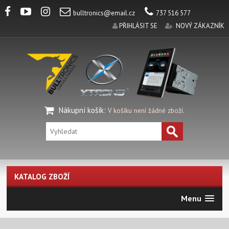
bulltronics@email.cz
737 516 577
PŘIHLÁSIT SE
NOVÝ ZÁKAZNÍK
Nákupní košík
:
V košíku není žádné zboží.
KATALOG ZBOŽÍ
Menu