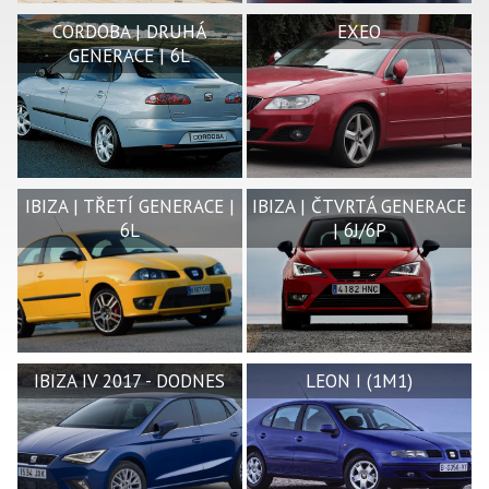
CORDOBA | DRUHÁ
EXEO
GENERACE | 6L
IBIZA | TŘETÍ GENERACE |
IBIZA | ČTVRTÁ GENERACE
6L
| 6J/6P
IBIZA IV 2017 - DODNES
LEON I (1M1)