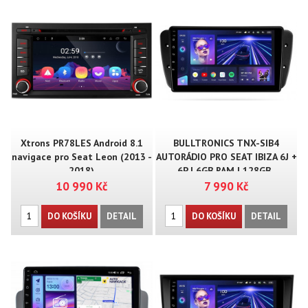
Xtrons PR78LES Android 8.1
BULLTRONICS TNX-SIB4
navigace pro Seat Leon (2013 -
AUTORÁDIO PRO SEAT IBIZA 6J +
2018)
6P | 6GB RAM | 128GB..
10 990 Kč
7 990 Kč
DO KOŠÍKU
DETAIL
DO KOŠÍKU
DETAIL