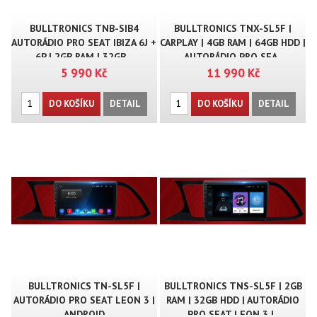
BULLTRONICS TNB-SIB4
BULLTRONICS TNX-SL5F |
AUTORÁDIO PRO SEAT IBIZA 6J +
CARPLAY | 4GB RAM | 64GB HDD |
6P | 2GB RAM | 32GB ..
AUTORÁDIO PRO SEA..
5 990 Kč
11 990 Kč
DO KOŠÍKU
DETAIL
DO KOŠÍKU
DETAIL
BULLTRONICS TN-SL5F |
BULLTRONICS TNS-SL5F | 2GB
AUTORÁDIO PRO SEAT LEON 3 |
RAM | 32GB HDD | AUTORÁDIO
ANDROID
PRO SEAT LEON 3 |..