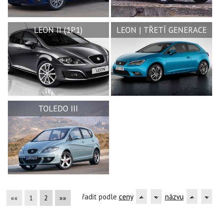
LEON II (1P1)
LEON | TŘETÍ GENERACE
TOLEDO III
řadit podle
ceny
názvu
««
1
2
»»