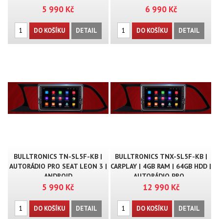
5 990 Kč
6 990 Kč
DO KOŠÍKU
DETAIL
DO KOŠÍKU
DETAIL
BULLTRONICS TN-SL5F-KB |
BULLTRONICS TNX-SL5F-KB |
AUTORÁDIO PRO SEAT LEON 3 |
CARPLAY | 4GB RAM | 64GB HDD |
ANDROID
AUTORÁDIO PRO ..
5 990 Kč
12 990 Kč
DO KOŠÍKU
DETAIL
DO KOŠÍKU
DETAIL