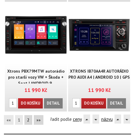
Xtrons PBX79MTW autorádio
XTRONS IB70AA4R AUTORÁDIO
pro starší vozy VW + Škoda +
PRO AUDI A4 | ANDROID 10 | GPS
Seat | ANDROID 9..
11 990 Kč
11 990 Kč
DO KOŠÍKU
DETAIL
DO KOŠÍKU
DETAIL
řadit podle
ceny
názvu
««
1
2
»»