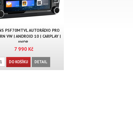
S PSF70MTVL AUTORÁDIO PRO
N VW | ANDROID 10 | CARPLAY |
ANDR..
7 990 Kč
DO KOŠÍKU
DETAIL