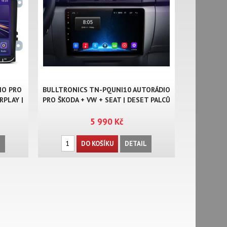
IO PRO
BULLTRONICS TN-PQUNI10 AUTORÁDIO
RPLAY |
PRO ŠKODA + VW + SEAT | DESET PALCŮ
5 990 Kč
L
DO KOŠÍKU
DETAIL