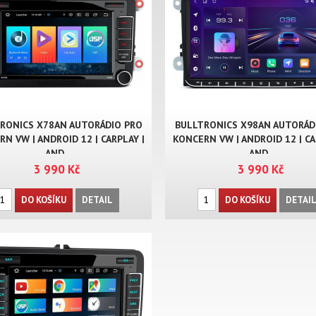
RONICS X78AN AUTORÁDIO PRO
BULLTRONICS X98AN AUTORÁD
N VW | ANDROID 12 | CARPLAY |
KONCERN VW | ANDROID 12 | CA
AND..
AND..
3 990 Kč
3 990 Kč
DO KOŠÍKU
DETAIL
DO KOŠÍKU
DETAI