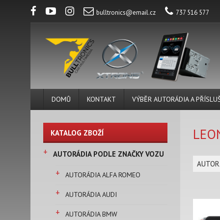
bulltronics@email.cz
737 516 577
DOMŮ
KONTAKT
VÝBĚR AUTORÁDIA A PŘÍSLU
LEON
KATALOG ZBOŽÍ
+
AUTORÁDIA PODLE ZNAČKY VOZU
AUTOR
+
AUTORÁDIA ALFA ROMEO
+
AUTORÁDIA AUDI
+
AUTORÁDIA BMW