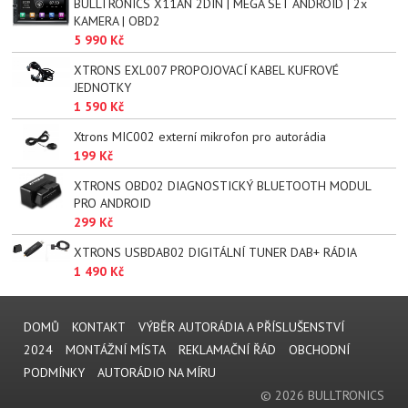
BULLTRONICS X11AN 2DIN | MEGA SET ANDROID | 2x
KAMERA | OBD2
5 990 Kč
XTRONS EXL007 PROPOJOVACÍ KABEL KUFROVÉ
JEDNOTKY
1 590 Kč
Xtrons MIC002 externí mikrofon pro autorádia
199 Kč
XTRONS OBD02 DIAGNOSTICKÝ BLUETOOTH MODUL
PRO ANDROID
299 Kč
XTRONS USBDAB02 DIGITÁLNÍ TUNER DAB+ RÁDIA
1 490 Kč
DOMŮ
KONTAKT
VÝBĚR AUTORÁDIA A PŘÍSLUŠENSTVÍ
2024
MONTÁŽNÍ MÍSTA
REKLAMAČNÍ ŘÁD
OBCHODNÍ
PODMÍNKY
AUTORÁDIO NA MÍRU
© 2026 BULLTRONICS