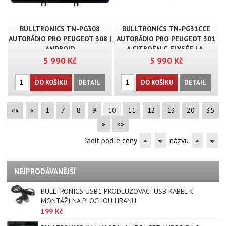
BULLTRONICS TN-PG308
BULLTRONICS TN-PG31CCE
AUTORÁDIO PRO PEUGEOT 308 |
AUTORÁDIO PRO PEUGEOT 301
ANDROID
A CITROËN C-ELYSÉE | A..
5 990 Kč
5 990 Kč
DO KOŠÍKU
DETAIL
DO KOŠÍKU
DETAIL
««
«
1
7
8
9
10
11
12
13
20
35
»
»»
řadit podle
ceny
názvu
NEJPRODÁVANĚJŠÍ
BULLTRONICS USB1 PRODLUŽOVACÍ USB KABEL K
MONTÁŽI NA PLOCHOU HRANU
199 Kč