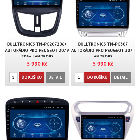
BULLTRONICS TN-PG207206+
BULLTRONICS TN-PG307
AUTORÁDIO PRO PEUGEOT 207 A
AUTORÁDIO PRO PEUGEOT 307 |
206+ | ANDROID
ANDROID
5 990 Kč
5 990 Kč
DO KOŠÍKU
DETAIL
DO KOŠÍKU
DETAIL