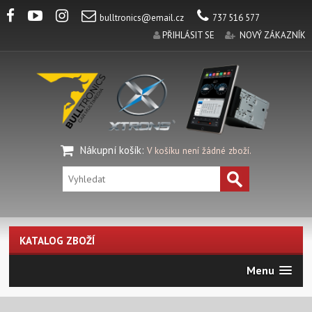
bulltronics@email.cz
737 516 577
PŘIHLÁSIT SE
NOVÝ ZÁKAZNÍK
Nákupní košík
:
V košíku není žádné zboží.
KATALOG ZBOŽÍ
Menu