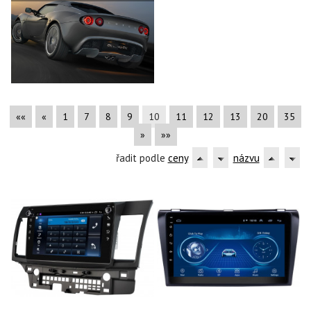
««
«
1
7
8
9
10
11
12
13
20
35
»
»»
řadit podle
ceny
názvu