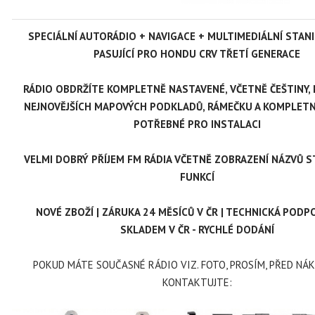
SPECIÁLNÍ AUTORÁDIO +
NAVIGACE + MULTIMEDIÁLNÍ STAN
PASUJÍCÍ PRO HONDU CRV TŘETÍ GENERACE
RÁDIO OBDRŽÍTE KOMPLETNĚ NASTAVENÉ, VČETNĚ ČEŠTINY,
NEJNOVĚJŠÍCH MAPOVÝCH PODKLADŮ, RÁMEČKU A KOMPLETN
POTŘEBNÉ PRO INSTALACI
VELMI DOBRÝ PŘÍJEM FM RÁDIA VČETNĚ ZOBRAZENÍ NÁZVŮ S
FUNKCÍ
NOVÉ ZBOŽÍ | ZÁRUKA 24 MĚSÍCŮ V ČR | TECHNICKÁ PODPO
SKLADEM V ČR - RYCHLÉ DODÁNÍ
POKUD MÁTE SOUČASNÉ RÁDIO VIZ. FOTO, PROSÍM, PŘED NÁ
KONTAKTUJTE: