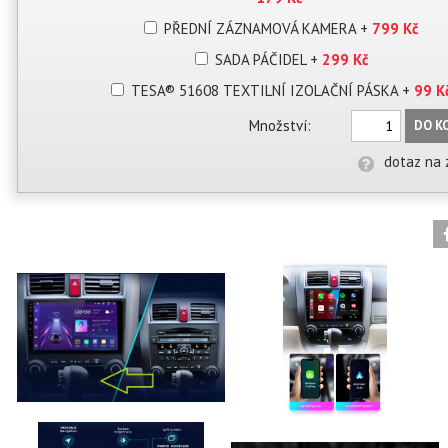
PŘEDNÍ ZÁZNAMOVÁ KAMERA
+
799 Kč
SADA PÁČIDEL
+
299 Kč
TESA® 51608 TEXTILNÍ IZOLAČNÍ PÁSKA
+
99 K
Množství:
DO K
dotaz na 