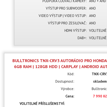
PODPORA COUVACÍ KAMERY:
ANO + AHD
VÝSTUP PRO SUBWOOFER:
ANO
VIDEO VÝSTUP | VIDEO VSTUP:
ANO
VÝSTUP PRO ZESILOVAČ:
ANO
HDMi VÝSTUP:
VOLITELNĚ
DAB+:
VOLITELNĚ
BULLTRONICS TNX-CRV3 AUTORÁDIO PRO HONDA 
6GB RAM | 128GB HDD | CARPLAY | ANDROID AUT
Kód:
TNX-CRV
Dostupnost:
skladem
Výrobce:
Bulltronic
Cena:
7 990 K
VOLITELNÉ PŘÍSLUŠENSTVÍ: