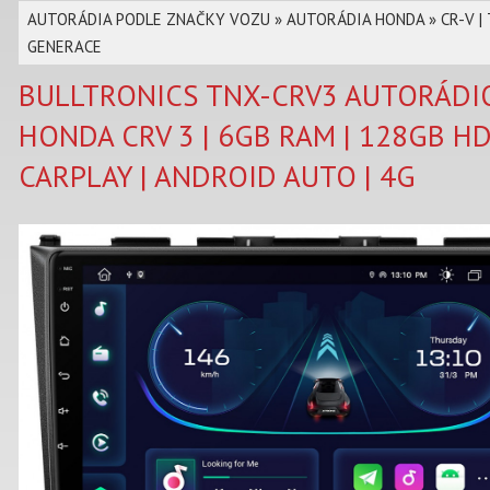
AUTORÁDIA PODLE ZNAČKY VOZU
»
AUTORÁDIA HONDA
»
CR-V |
GENERACE
BULLTRONICS TNX-CRV3 AUTORÁDI
HONDA CRV 3 | 6GB RAM | 128GB HD
CARPLAY | ANDROID AUTO | 4G