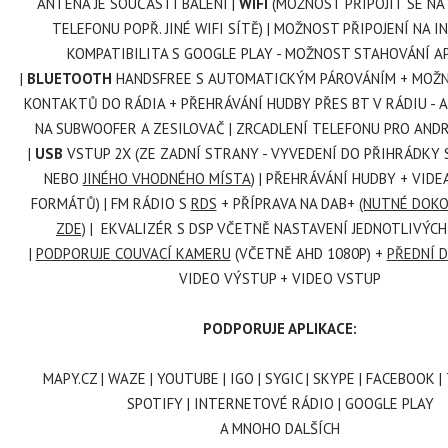
ANTÉNA JE SOUČÁSTÍ BALENÍ |
WIFI
(MOŽNOST PŘIPOJIT SE NA
TELEFONU POPŘ. JINÉ WIFI SÍTĚ) | MOŽNOST PŘIPOJENÍ NA I
KOMPATIBILITA S GOOGLE PLAY - MOŽNOST STAHOVÁNÍ AP
|
BLUETOOTH
HANDSFREE S AUTOMATICKÝM PÁROVÁNÍM + MOŽ
KONTAKTŮ DO RÁDIA + PŘEHRÁVÁNÍ HUDBY PŘES BT V RÁDIU - A
NA SUBWOOFER A ZESILOVAČ | ZRCADLENÍ TELEFONU PRO ANDR
|
USB
VSTUP 2X (ZE ZADNÍ STRANY - VYVEDENÍ DO PŘIHRÁDKY
NEBO
JINÉHO VHODNÉHO MÍSTA
) | PŘEHRÁVÁNÍ HUDBY + VIDE
FORMÁTŮ) | FM RÁDIO S
RDS
+ PŘÍPRAVA NA DAB+
(NUTNÉ DOK
ZDE)
| EKVALIZÉR S DSP VČETNĚ NASTAVENÍ JEDNOTLIVÝC
|
PODPORUJE COUVACÍ KAMERU
(VČETNĚ AHD 1080P)
+
PŘEDNÍ 
VIDEO VÝSTUP + VIDEO VSTUP
PODPORUJE APLIKACE:
MAPY.CZ | WAZE | YOUTUBE | IGO | SYGIC | SKYPE | FACEBOOK 
SPOTIFY | INTERNETOVÉ RÁDIO | GOOGLE PLAY
A MNOHO DALŠÍCH