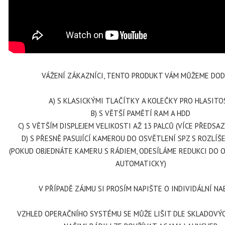
VÁŽENÍ ZÁKAZNÍCI, TENTO PRODUKT VÁM MŮŽEME DODA
A) S KLASICKÝMI TLAČÍTKY A KOLEČKY PRO HLASITO
B) S VĚTŠÍ PAMĚTÍ RAM A HDD
C) S VĚTŠÍM DISPLEJEM VELIKOSTI AŽ 13 PALCŮ (VÍCE PŘEDSAZ
D) S PŘESNĚ PASUJÍCÍ KAMEROU DO OSVĚTLENÍ SPZ S ROZLÍŠ
(POKUD OBJEDNÁTE KAMERU S RÁDIEM, ODESÍLÁME REDUKCI DO 
AUTOMATICKY)
V PŘÍPADĚ ZÁJMU SI PROSÍM NAPIŠTE O INDIVIDÁLNÍ NA
VZHLED OPERAČNÍHO SYSTÉMU SE MŮŽE LIŠIT DLE SKLADOVÝC