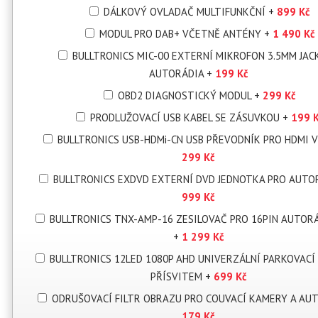
DÁLKOVÝ OVLADAČ MULTIFUNKČNÍ
+
899 Kč
MODUL PRO DAB+ VČETNĚ ANTÉNY
+
1 490 Kč
BULLTRONICS MIC-00 EXTERNÍ MIKROFON 3.5MM JAC
AUTORÁDIA
+
199 Kč
OBD2 DIAGNOSTICKÝ MODUL
+
299 Kč
PRODLUŽOVACÍ USB KABEL SE ZÁSUVKOU
+
199 
BULLTRONICS USB-HDMi-CN USB PŘEVODNÍK PRO HDMI 
299 Kč
BULLTRONICS EXDVD EXTERNÍ DVD JEDNOTKA PRO AUT
999 Kč
BULLTRONICS TNX-AMP-16 ZESILOVAČ PRO 16PIN AUTORÁ
+
1 299 Kč
BULLTRONICS 12LED 1080P AHD UNIVERZÁLNÍ PARKOVACÍ
PŘÍSVITEM
+
699 Kč
ODRUŠOVACÍ FILTR OBRAZU PRO COUVACÍ KAMERY A AU
179 Kč