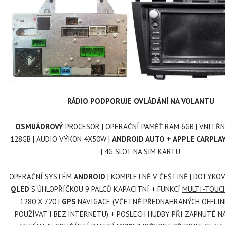
RÁDIO PODPORUJE OVLÁDÁNÍ NA VOLANTU
OSMIJÁDROVÝ
PROCESOR | OPERAČNÍ PAMĚŤ RAM 6GB | VNITŘN
128GB | AUDIO VÝKON 4X50W |
ANDROID AUTO + APPLE CARPLA
| 4G SLOT NA SIM KARTU
OPERAČNÍ SYSTÉM
ANDROID
| KOMPLETNĚ V ČEŠTINĚ | DOTYK
QLED
S ÚHLOPŘÍČKOU 9 PALCŮ KAPACITNÍ + FUNKCÍ
MULTI-TOUCH
1280 X 720
|
GPS
NAVIGACE (VČETNĚ PŘEDNAHRANÝCH OFFLINE
POUŽÍVAT I BEZ INTERNETU) + POSLECH HUDBY PŘI ZAPNUTÉ NA