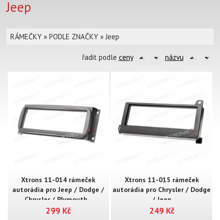
Jeep
RÁMEČKY
»
PODLE ZNAČKY
»
Jeep
řadit podle
ceny
názvu
Xtrons 11-014 rámeček
Xtrons 11-015 rámeček
autorádia pro Jeep / Dodge /
autorádia pro Chrysler / Dodge
Chrysler / Plymouth ..
/ Jeep
299 Kč
249 Kč