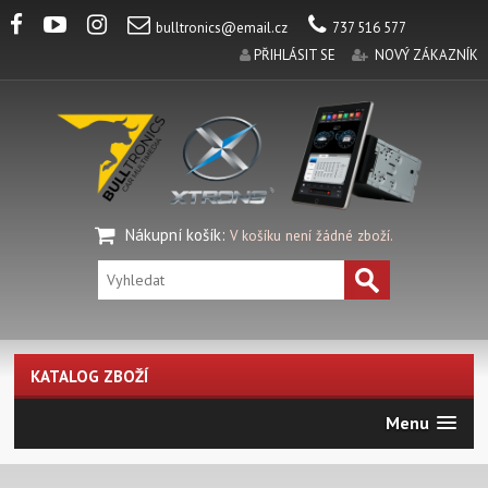
bulltronics@email.cz
737 516 577
PŘIHLÁSIT SE
NOVÝ ZÁKAZNÍK
Nákupní košík
:
V košíku není žádné zboží.
KATALOG ZBOŽÍ
Menu