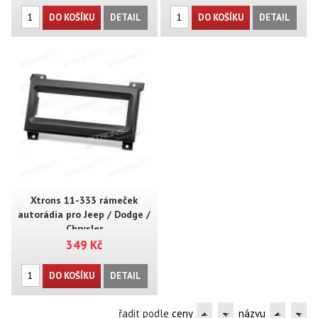
DO KOŠÍKU
DETAIL
DO KOŠÍKU
DETAIL
Xtrons 11-333 rámeček
autorádia pro Jeep / Dodge /
Chrysler
349 Kč
DO KOŠÍKU
DETAIL
řadit podle
ceny
názvu