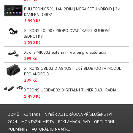
BULLTRONICS X11AN 2DIN | MEGA SET ANDROID | 2x
KAMERA | OBD2
5 990 Kč
XTRONS EXL007 PROPOJOVACÍ KABEL KUFROVÉ
JEDNOTKY
1 590 Kč
Xtrons MIC002 externí mikrofon pro autorádia
199 Kč
XTRONS OBD02 DIAGNOSTICKÝ BLUETOOTH MODUL
PRO ANDROID
299 Kč
XTRONS USBDAB02 DIGITÁLNÍ TUNER DAB+ RÁDIA
1 490 Kč
DOMŮ
KONTAKT
VÝBĚR AUTORÁDIA A PŘÍSLUŠENSTVÍ
2024
MONTÁŽNÍ MÍSTA
REKLAMAČNÍ ŘÁD
OBCHODNÍ
PODMÍNKY
AUTORÁDIO NA MÍRU