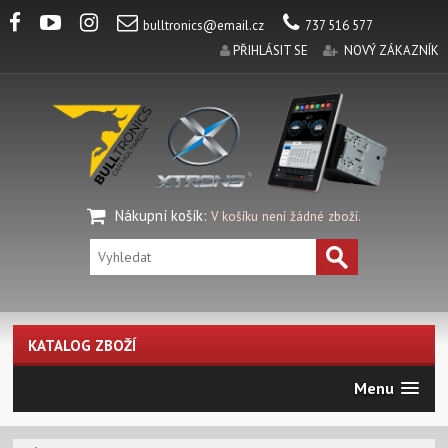
bulltronics@email.cz
737 516 577
PŘIHLÁSIT SE
NOVÝ ZÁKAZNÍK
Nákupní košík
:
V košíku není žádné zboží.
KATALOG ZBOŽÍ
Menu