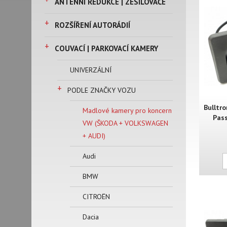
ANTÉNNÍ REDUKCE | ZESILOVAČE
+
ROZŠÍŘENÍ AUTORÁDIÍ
+
COUVACÍ | PARKOVACÍ KAMERY
UNIVERZÁLNÍ
+
PODLE ZNAČKY VOZU
Bulltr
Madlové kamery pro koncern
Pass
VW (ŠKODA + VOLKSWAGEN
+ AUDI)
Audi
BMW
CITROËN
Dacia