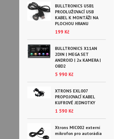
BULLTRONICS USB1
PRODLUŽOVACÍ USB
KABEL K MONTÁŽI NA
PLOCHOU HRANU
199 Kč
BULLTRONICS X11AN
2DIN | MEGA SET
ANDROID | 2x KAMERA |
OBD2
5 990 Kč
XTRONS EXL007
PROPOJOVACÍ KABEL
KUFROVÉ JEDNOTKY
1 590 Kč
Xtrons MIC002 externí
mikrofon pro autorádia