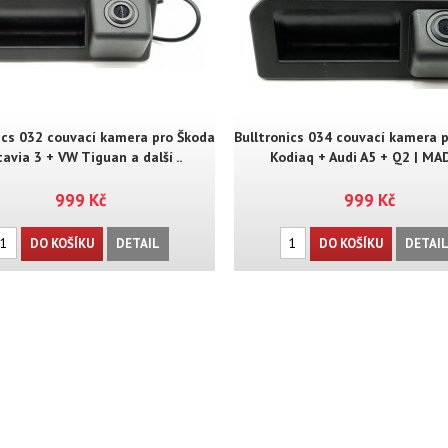
ics 032 couvací kamera pro Škoda
Bulltronics 034 couvací kamera 
avia 3 + VW Tiguan a další ..
Kodiaq + Audi A5 + Q2 | MA
999 Kč
999 Kč
DO KOŠÍKU
DETAIL
DO KOŠÍKU
DETAI