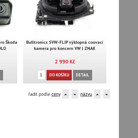
pro Škoda
Bulltronics SVW-FLIP výklopná couvací
DLO
kamera pro koncern VW | ZNAK
2 990 Kč
L
DO KOŠÍKU
DETAIL
řadit podle
ceny
názvu