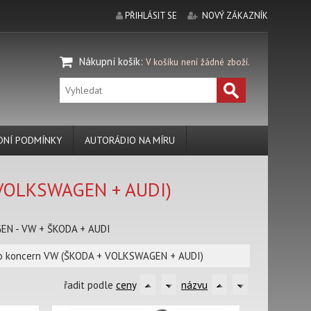
PŘIHLÁSIT SE
NOVÝ ZÁKAZNÍK
Nákupní košík
:
V košíku není žádné zboží.
NÍ PODMÍNKY
AUTORÁDIO NA MÍRU
 VOLKSWAGEN + AUDI)
N - VW + ŠKODA + AUDI
o koncern VW (ŠKODA + VOLKSWAGEN + AUDI)
řadit podle
ceny
názvu