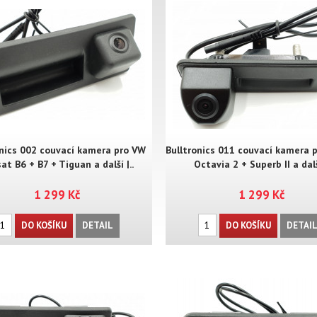
onics 002 couvací kamera pro VW
Bulltronics 011 couvací kamera 
at B6 + B7 + Tiguan a další |..
Octavia 2 + Superb II a další
1 299 Kč
1 299 Kč
DO KOŠÍKU
DETAIL
DO KOŠÍKU
DETAI