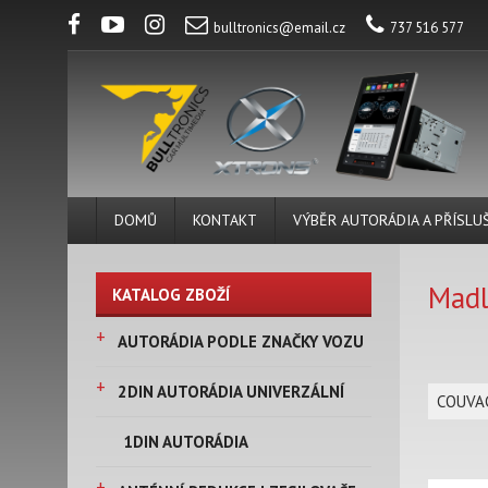
bulltronics@email.cz
737 516 577
DOMŮ
KONTAKT
VÝBĚR AUTORÁDIA A PŘÍSLU
Madl
KATALOG ZBOŽÍ
+
AUTORÁDIA PODLE ZNAČKY VOZU
+
2DIN AUTORÁDIA UNIVERZÁLNÍ
COUVAC
1DIN AUTORÁDIA
+