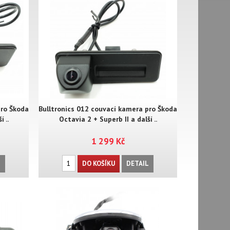
pro Škoda
Bulltronics 012 couvací kamera pro Škoda
 ..
Octavia 2 + Superb II a další ..
1 299 Kč
L
DO KOŠÍKU
DETAIL