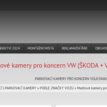
ŠENSTVÍ 2024
MONTÁŽNÍ MÍSTA
REKLAMAČNÍ ŘÁD
OBCHOD
ové kamery pro koncern VW (ŠKODA +
PARKOVACÍ KAMERY PRO KONCERN VOLKSWAGE
Í | PARKOVACÍ KAMERY
»
PODLE ZNAČKY VOZU
»
Madlové kamery pr