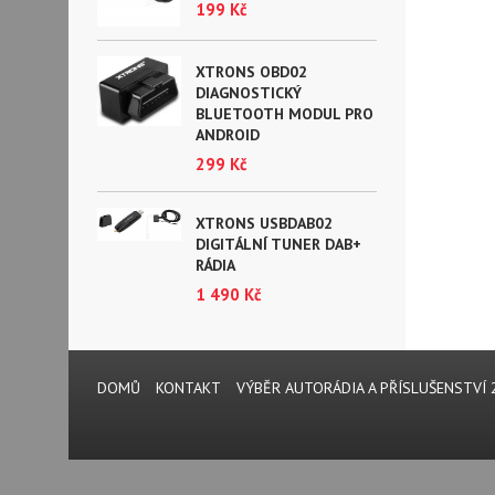
199 Kč
XTRONS OBD02
DIAGNOSTICKÝ
BLUETOOTH MODUL PRO
ANDROID
299 Kč
XTRONS USBDAB02
DIGITÁLNÍ TUNER DAB+
RÁDIA
1 490 Kč
DOMŮ
KONTAKT
VÝBĚR AUTORÁDIA A PŘÍSLUŠENSTVÍ 