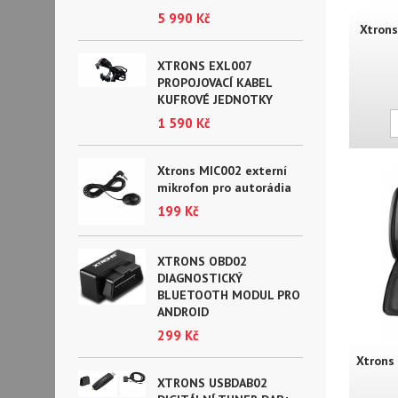
5 990 Kč
Xtrons
XTRONS EXL007
PROPOJOVACÍ KABEL
KUFROVÉ JEDNOTKY
1 590 Kč
Xtrons MIC002 externí
mikrofon pro autorádia
199 Kč
XTRONS OBD02
DIAGNOSTICKÝ
BLUETOOTH MODUL PRO
ANDROID
299 Kč
Xtrons
XTRONS USBDAB02