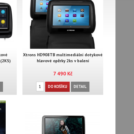
kové
Xtrons HD908TB multimediální dotykové
 (2KS)
hlavové opěrky 2ks v balení
7 490 Kč
L
DO KOŠÍKU
DETAIL