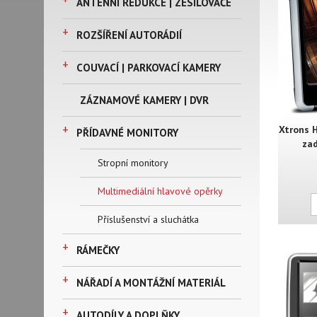
ANTÉNNÍ REDUKCE | ZESILOVAČE
+
ROZŠÍŘENÍ AUTORÁDIÍ
+
COUVACÍ | PARKOVACÍ KAMERY
ZÁZNAMOVÉ KAMERY | DVR
+
Xtrons 
PŘÍDAVNÉ MONITORY
zad
Stropní monitory
Multimediální hlavové opěrky
Příslušenství a sluchátka
+
RÁMEČKY
+
NÁŘADÍ A MONTÁŽNÍ MATERIÁL
+
AUTODÍLY A DOPLŇKY