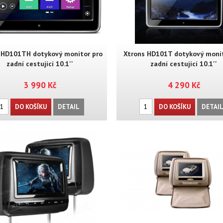
 HD101TH dotykový monitor pro
Xtrons HD101T dotykový monit
zadní cestující 10.1''
zadní cestující 10.1''
3 990 Kč
4 290 Kč
DO KOŠÍKU
DETAIL
DO KOŠÍKU
DETAI