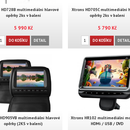
 HD728B multimediální hlavové
Xtrons HD705C multimediální 
opěrky 2ks v balení
opěrky 2ks v balení
5 990 Kč
5 790 Kč
DO KOŠÍKU
DETAIL
DO KOŠÍKU
DETAI
 HD905VB multimediální hlavové
Xtrons HR102 multimediální mo
opěrky (2KS v balení)
HDMi / USB / DVD