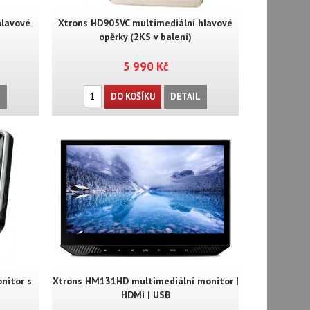
hlavové
Xtrons HD905VC multimediální hlavové
opěrky (2KS v balení)
5 990 Kč
L
DO KOŠÍKU
DETAIL
nitor s
Xtrons HM131HD multimediální monitor |
HDMi | USB