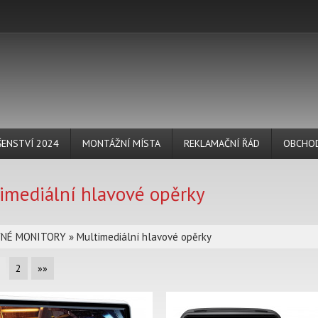
ŠENSTVÍ 2024
MONTÁŽNÍ MÍSTA
REKLAMAČNÍ ŘÁD
OBCHOD
imediální hlavové opěrky
VNÉ MONITORY
»
Multimediální hlavové opěrky
2
»»