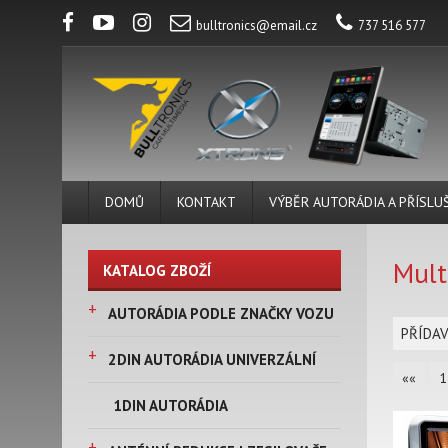
bulltronics@email.cz
737 516 577
DOMŮ
KONTAKT
VÝBĚR AUTORÁDIA A PŘÍSLU
Mult
KATALOG ZBOŽÍ
+
AUTORÁDIA PODLE ZNAČKY VOZU
PŘÍDA
+
2DIN AUTORÁDIA UNIVERZÁLNÍ
««
1
1DIN AUTORÁDIA
+