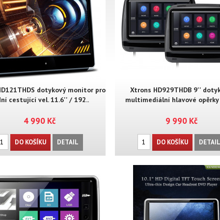
HD121THDS dotykový monitor pro
Xtrons HD929THDB 9'' doty
ní cestující vel. 11.6'' / 192..
multimediální hlavové opěrky
4 990 Kč
9 990 Kč
DO KOŠÍKU
DETAIL
DO KOŠÍKU
DETAI