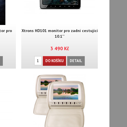
or pro
Xtrons HD101 monitor pro zadní cestující
10.1''
3 490 Kč
L
DO KOŠÍKU
DETAIL