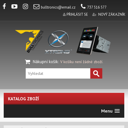
bulltronics@email.cz
737 516 577
PŘIHLÁSIT SE
NOVÝ ZÁKAZNÍK
Nákupní košík
:
V košíku není žádné zboží.
KATALOG ZBOŽÍ
Menu