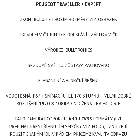
PEUGEOT TRAVELLER + EXPERT
ZKONTROLUJTE PROSÍM ROZMĚRY VIZ. OBRÁZEK
SKLADEM V ČR IHNED K ODESLÁNÍ - ZÁRUKA V ČR
VÝROBCE: BULLTRONICS
BRZDOVÉ SVĚTLO ZŮSTÁVÁ ZACHOVÁNO
ELEGANTNÍ A FUNKČNÍ ŘEŠENÍ
VODOTĚSNÁ IP67 + SNÍMACÍ ÚHEL 170 STUPŇŮ + VELMI DOBRÉ
ROZLIŠENÍ
1920 X 1080P
+ VLOŽENÁ TRAJEKTORIE
TATO KAMERA PODPORUJE
AHD
I
CVBS
FORMÁTY (LZE
PŘEPÍNAT PŘESTŘÍHNUTÍM SMYČKY VIZ. FOTO), TZN. LZE JÍ
POUŽÍT S JAKÝMKOLIV RÁDIEM, PŘIČEMŽ KVALITA OBRAZU