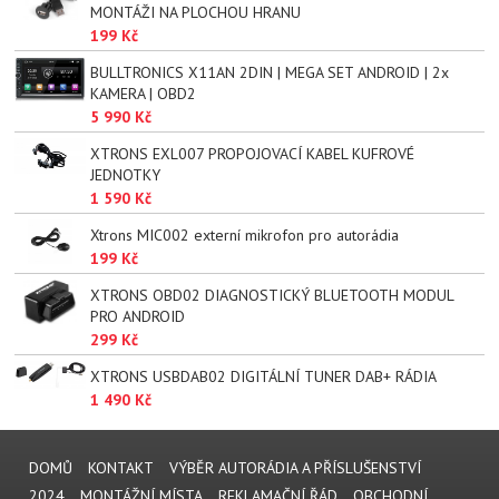
MONTÁŽI NA PLOCHOU HRANU
199 Kč
BULLTRONICS X11AN 2DIN | MEGA SET ANDROID | 2x
KAMERA | OBD2
5 990 Kč
XTRONS EXL007 PROPOJOVACÍ KABEL KUFROVÉ
JEDNOTKY
1 590 Kč
Xtrons MIC002 externí mikrofon pro autorádia
199 Kč
XTRONS OBD02 DIAGNOSTICKÝ BLUETOOTH MODUL
PRO ANDROID
299 Kč
XTRONS USBDAB02 DIGITÁLNÍ TUNER DAB+ RÁDIA
1 490 Kč
DOMŮ
KONTAKT
VÝBĚR AUTORÁDIA A PŘÍSLUŠENSTVÍ
2024
MONTÁŽNÍ MÍSTA
REKLAMAČNÍ ŘÁD
OBCHODNÍ