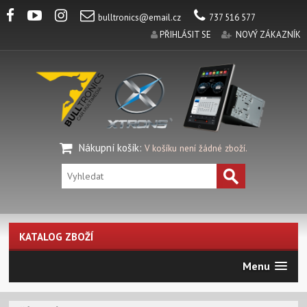
bulltronics@email.cz
737 516 577
PŘIHLÁSIT SE
NOVÝ ZÁKAZNÍK
Nákupní košík
:
V košíku není žádné zboží.
KATALOG ZBOŽÍ
Menu