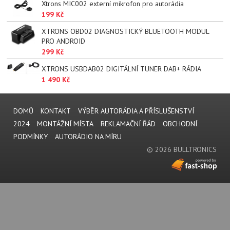
Xtrons MIC002 externí mikrofon pro autorádia
199 Kč
XTRONS OBD02 DIAGNOSTICKÝ BLUETOOTH MODUL
PRO ANDROID
299 Kč
XTRONS USBDAB02 DIGITÁLNÍ TUNER DAB+ RÁDIA
1 490 Kč
DOMŮ
KONTAKT
VÝBĚR AUTORÁDIA A PŘÍSLUŠENSTVÍ
2024
MONTÁŽNÍ MÍSTA
REKLAMAČNÍ ŘÁD
OBCHODNÍ
PODMÍNKY
AUTORÁDIO NA MÍRU
© 2026 BULLTRONICS