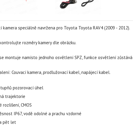
í kamera speciálně navržena pro Toyota Toyota RAV4 (2009 - 2012).
kontrolujte rozměry kamery dle obrázku.
e montuje namísto jednoho osvětlení SPZ, funkce osvětlení zůstává
lení: Couvací kamera, prodlužovací kabel, napájecí kabel.
stupňů pozorovací úhel
á trajektorie
é rozlišení, CMOS
ěsnost IP67, vodě odolné a prachu vzdorné
a pět let