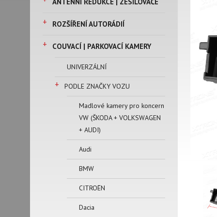
ANTÉNNÍ REDUKCE | ZESILOVAČE
+
ROZŠÍŘENÍ AUTORÁDIÍ
+
COUVACÍ | PARKOVACÍ KAMERY
UNIVERZÁLNÍ
+
PODLE ZNAČKY VOZU
Madlové kamery pro koncern
VW (ŠKODA + VOLKSWAGEN
+ AUDI)
Audi
BMW
CITROËN
Dacia