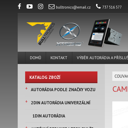
bulltronics@email.cz
737 516 577
DOMŮ
KONTAKT
VÝBĚR AUTORÁDIA A PŘÍSLU
COUVAC
KATALOG ZBOŽÍ
CAMR
+
AUTORÁDIA PODLE ZNAČKY VOZU
+
2DIN AUTORÁDIA UNIVERZÁLNÍ
1DIN AUTORÁDIA
+