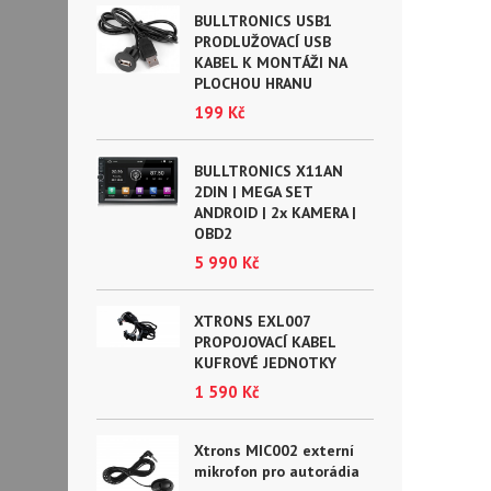
BULLTRONICS USB1
PRODLUŽOVACÍ USB
KABEL K MONTÁŽI NA
PLOCHOU HRANU
199 Kč
BULLTRONICS X11AN
2DIN | MEGA SET
ANDROID | 2x KAMERA |
OBD2
5 990 Kč
XTRONS EXL007
PROPOJOVACÍ KABEL
KUFROVÉ JEDNOTKY
1 590 Kč
Xtrons MIC002 externí
mikrofon pro autorádia