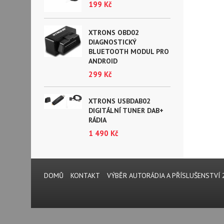
199 Kč
XTRONS OBD02
DIAGNOSTICKÝ
BLUETOOTH MODUL PRO
ANDROID
299 Kč
XTRONS USBDAB02
DIGITÁLNÍ TUNER DAB+
RÁDIA
1 490 Kč
DOMŮ
KONTAKT
VÝBĚR AUTORÁDIA A PŘÍSLUŠENSTVÍ 