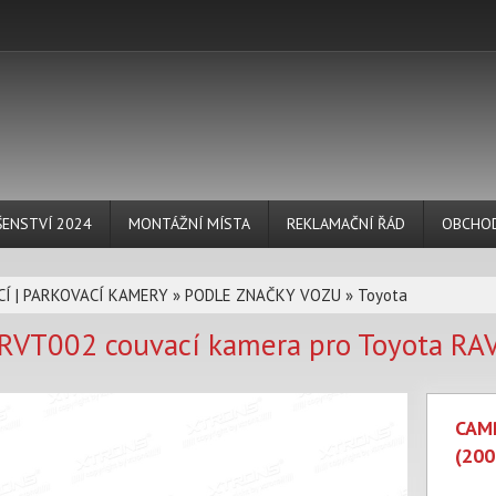
ŠENSTVÍ 2024
MONTÁŽNÍ MÍSTA
REKLAMAČNÍ ŘÁD
OBCHOD
Í | PARKOVACÍ KAMERY
»
PODLE ZNAČKY VOZU
»
Toyota
VT002 couvací kamera pro Toyota RAV
CAMR
(200