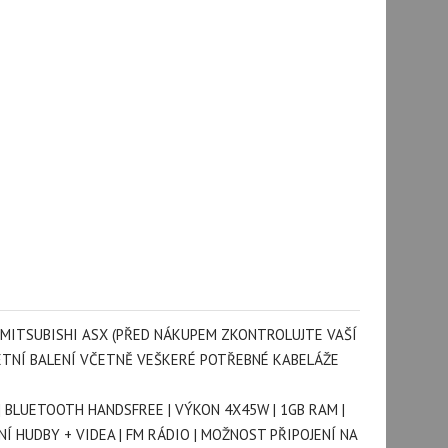
A MITSUBISHI ASX (PŘED NÁKUPEM ZKONTROLUJTE VAŠÍ
LETNÍ BALENÍ VČETNĚ VEŠKERÉ POTŘEBNÉ KABELÁŽE
| BLUETOOTH HANDSFREE | VÝKON 4X45W | 1GB RAM |
NÍ HUDBY + VIDEA | FM RÁDIO | MOŽNOST PŘIPOJENÍ NA