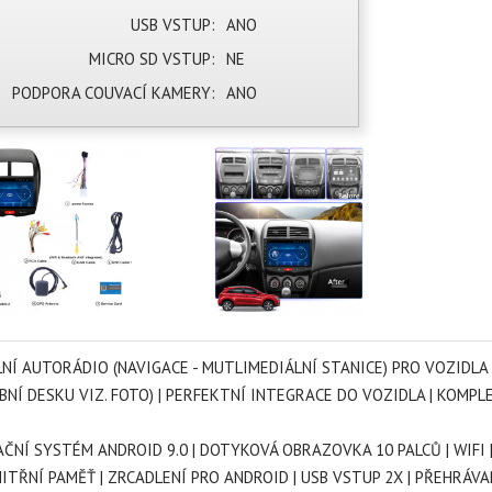
USB VSTUP:
ANO
MICRO SD VSTUP:
NE
PODPORA COUVACÍ KAMERY:
ANO
LNÍ AUTORÁDIO (NAVIGACE - MUTLIMEDIÁLNÍ STANICE) PRO VOZIDL
BNÍ DESKU VIZ. FOTO) | PERFEKTNÍ INTEGRACE DO VOZIDLA | KOMP
ČNÍ SYSTÉM ANDROID 9.0 | DOTYKOVÁ OBRAZOVKA 10 PALCŮ | WIFI 
ITŘNÍ PAMĚŤ | ZRCADLENÍ PRO ANDROID | USB VSTUP 2X | PŘEHRÁVA