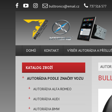
bulltronics@email.cz
737 516 577
DOMŮ
KONTAKT
VÝBĚR AUTORÁDIA A PŘÍSLU
AUTOR
KATALOG ZBOŽÍ
BUL
+
AUTORÁDIA PODLE ZNAČKY VOZU
+
AUTORÁDIA ALFA ROMEO
+
AUTORÁDIA AUDI
+
AUTORÁDIA BMW