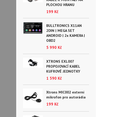
PLOCHOU HRANU
199 Kč
BULLTRONICS X11AN
2DIN | MEGA SET
ANDROID | 2x KAMERA |
OBD2
5 990 Kč
XTRONS EXL007
PROPOJOVACÍ KABEL
KUFROVÉ JEDNOTKY
1 590 Kč
Xtrons MIC002 externí
mikrofon pro autorádia
199 Kč