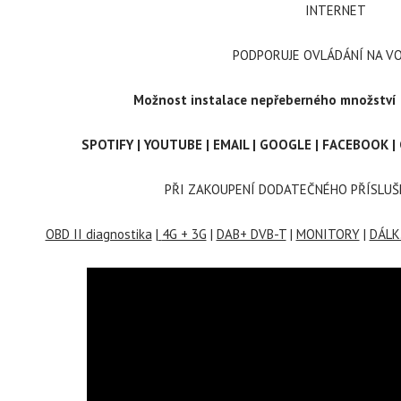
INTERNET
PODPORUJE OVLÁDÁNÍ NA V
Možnost instalace nepřeberného množství a
SPOTIFY | YOUTUBE | EMAIL | GOOGLE | FACEBOOK 
PŘI ZAKOUPENÍ DODATEČNÉHO PŘÍSLUŠ
OBD II diagnostika
|
4G + 3G
|
DAB+ DVB-T
|
MONITORY
|
DÁLK.