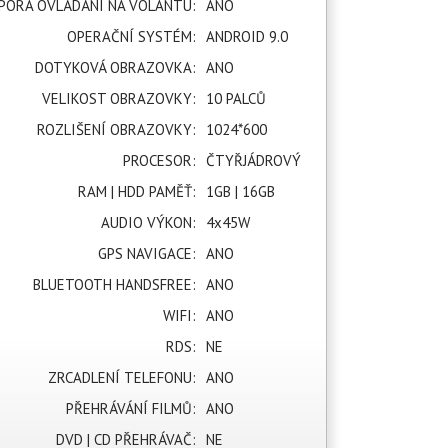
PORA OVLÁDÁNÍ NA VOLANTU:
ANO
OPERAČNÍ SYSTÉM:
ANDROID 9.0
DOTYKOVÁ OBRAZOVKA:
ANO
VELIKOST OBRAZOVKY:
10 PALCŮ
ROZLIŠENÍ OBRAZOVKY:
1024*600
PROCESOR:
ČTYŘJÁDROVÝ
RAM | HDD PAMĚŤ:
1GB | 16GB
AUDIO VÝKON:
4x45W
GPS NAVIGACE:
ANO
BLUETOOTH HANDSFREE:
ANO
WIFI:
ANO
RDS:
NE
ZRCADLENÍ TELEFONU:
ANO
PŘEHRÁVÁNÍ FILMŮ:
ANO
DVD | CD PŘEHRÁVAČ:
NE