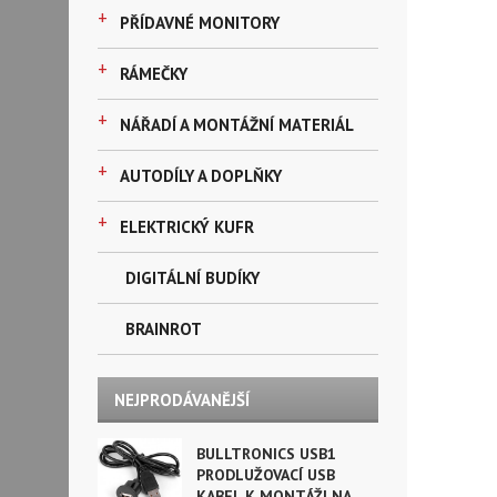
+
PŘÍDAVNÉ MONITORY
+
RÁMEČKY
+
NÁŘADÍ A MONTÁŽNÍ MATERIÁL
+
AUTODÍLY A DOPLŇKY
+
ELEKTRICKÝ KUFR
DIGITÁLNÍ BUDÍKY
BRAINROT
NEJPRODÁVANĚJŠÍ
BULLTRONICS USB1
PRODLUŽOVACÍ USB
KABEL K MONTÁŽI NA