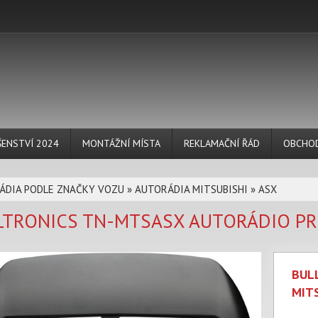
ŠENSTVÍ 2024
MONTÁŽNÍ MÍSTA
REKLAMAČNÍ ŘÁD
OBCHOD
ÁDIA PODLE ZNAČKY VOZU
»
AUTORÁDIA MITSUBISHI
»
ASX
LTRONICS TN-MTSASX AUTORÁDIO PRO
BUL
MITS