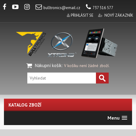
bulltronics@email.cz
737 516 577
PŘIHLÁSIT SE
NOVÝ ZÁKAZNÍK
Nákupní košík
:
V košíku není žádné zboží.
KATALOG ZBOŽÍ
Menu