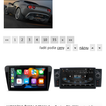
««
1
2
3
4
10
35
»
»»
řadit podle
ceny
názvu