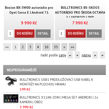
Bosion BX-5W00 autorádio pro
BULLTRONICS BS-SKOO3
Opel Corsa E | Android 7.1
AUTORÁDIO PRO ŠKODA OCTAVIA
3 | ANDROID | DVD
9 990 Kč
7 990 Kč
DO KOŠÍKU
DETAIL
DO KOŠÍKU
DETAIL
««
1
2
3
4
10
35
»
»»
řadit podle
ceny
názvu
NEJPRODÁVANĚJŠÍ
BULLTRONICS USB1 PRODLUŽOVACÍ USB KABEL K
MONTÁŽI NA PLOCHOU HRANU
199 Kč
BULLTRONICS X11AN 2DIN | MEGA SET ANDROID | 2x
KAMERA | OBD2
5 990 Kč