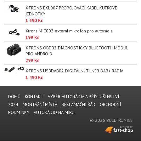
XTRONS EXL007 PROPOJOVACÍ KABEL KUFROVÉ
JEDNOTKY
1 590 Kč
Xtrons MIC002 externí mikrofon pro autorádia
199 Kč
XTRONS OBD02 DIAGNOSTICKÝ BLUETOOTH MODUL
PRO ANDROID
299 Kč
XTRONS USBDAB02 DIGITÁLNÍ TUNER DAB+ RÁDIA
1 490 Kč
DOMŮ
KONTAKT
VÝBĚR AUTORÁDIA A PŘÍSLUŠENSTVÍ
2024
MONTÁŽNÍ MÍSTA
REKLAMAČNÍ ŘÁD
OBCHODNÍ
PODMÍNKY
AUTORÁDIO NA MÍRU
© 2026 BULLTRONICS