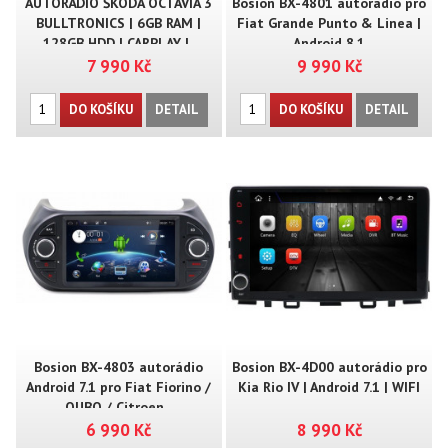
AUTORÁDIO ŠKODA OCTAVIA 3
Bosion BX-4801 autorádio pro
BULLTRONICS | 6GB RAM |
Fiat Grande Punto & Linea |
128GB HDD | CARPLAY |..
Android 8.1
7 990 Kč
9 990 Kč
DO KOŠÍKU
DETAIL
DO KOŠÍKU
DETAIL
Bosion BX-4803 autorádio
Bosion BX-4D00 autorádio pro
Android 7.1 pro Fiat Fiorino /
Kia Rio IV | Android 7.1 | WIFI
QUBO / Citroen ..
6 990 Kč
8 990 Kč