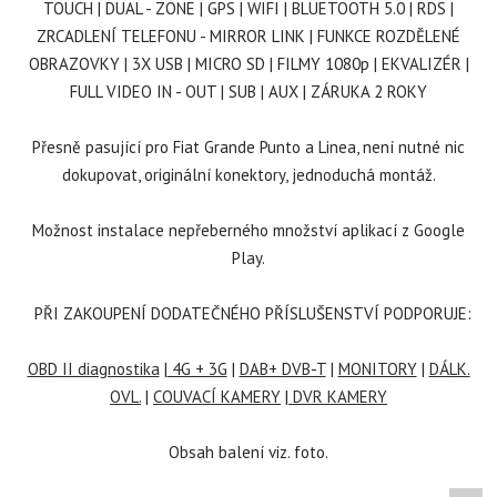
TOUCH | DUAL - ZONE | GPS | WIFI | BLUETOOTH 5.0 | RDS |
ZRCADLENÍ TELEFONU - MIRROR LINK | FUNKCE ROZDĚLENÉ
OBRAZOVKY | 3X USB | MICRO SD | FILMY 1080p | EKVALIZÉR |
FULL VIDEO IN - OUT | SUB | AUX | ZÁRUKA 2 ROKY
Přesně pasující pro Fiat Grande Punto a Linea, není nutné nic
dokupovat, originální konektory, jednoduchá montáž.
Možnost instalace nepřeberného množství aplikací z Google
Play.
PŘI ZAKOUPENÍ DODATEČNÉHO PŘÍSLUŠENSTVÍ PODPORUJE:
OBD II diagnostika
|
4G + 3G
|
DAB+ DVB-T
|
MONITORY
|
DÁLK.
OVL.
|
COUVACÍ KAMERY
|
DVR KAMERY
Obsah balení viz. foto.