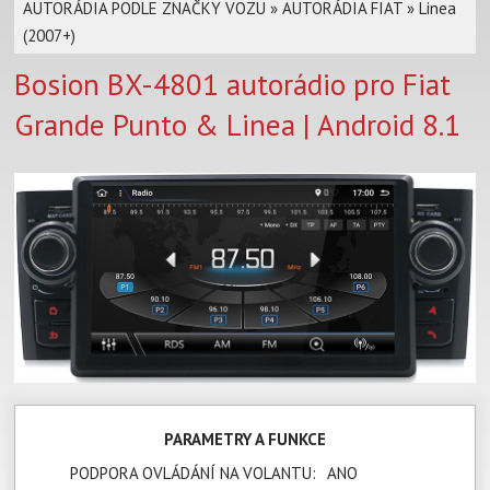
AUTORÁDIA PODLE ZNAČKY VOZU
»
AUTORÁDIA FIAT
»
Linea
(2007+)
Bosion BX-4801 autorádio pro Fiat
Grande Punto & Linea | Android 8.1
PARAMETRY A FUNKCE
PODPORA OVLÁDÁNÍ NA VOLANTU:
ANO