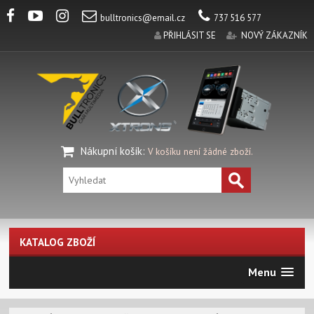
bulltronics@email.cz
737 516 577
PŘIHLÁSIT SE
NOVÝ ZÁKAZNÍK
Nákupní košík
:
V košíku není žádné zboží.
KATALOG ZBOŽÍ
Menu