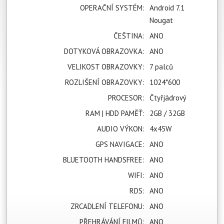
OPERAČNÍ SYSTÉM:
Android 7.1
Nougat
ČEŠTINA:
ANO
DOTYKOVÁ OBRAZOVKA:
ANO
VELIKOST OBRAZOVKY:
7 palců
ROZLIŠENÍ OBRAZOVKY:
1024*600
PROCESOR:
Čtyřjádrový
RAM | HDD PAMĚŤ:
2GB / 32GB
AUDIO VÝKON:
4x45W
GPS NAVIGACE:
ANO
BLUETOOTH HANDSFREE:
ANO
WIFI:
ANO
RDS:
ANO
ZRCADLENÍ TELEFONU:
ANO
PŘEHRÁVÁNÍ FILMŮ:
ANO