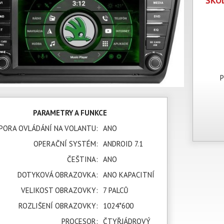
ŠKOD
P
PARAMETRY A FUNKCE
PORA OVLÁDÁNÍ NA VOLANTU:
ANO
OPERAČNÍ SYSTÉM:
ANDROID 7.1
ČEŠTINA:
ANO
DOTYKOVÁ OBRAZOVKA:
ANO KAPACITNÍ
VELIKOST OBRAZOVKY:
7 PALCŮ
ROZLIŠENÍ OBRAZOVKY:
1024*600
PROCESOR:
ČTYŘJÁDROVÝ