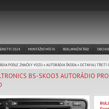
ŠENSTVÍ 2024
MONTÁŽNÍ MÍSTA
REKLAMAČNÍ ŘÁD
OBCHOD
ÁDIA PODLE ZNAČKY VOZU
»
AUTORÁDIA ŠKODA
»
OCTAVIA | TŘETÍ
LTRONICS BS-SKOO3 AUTORÁDIO PRO 
D
BUL