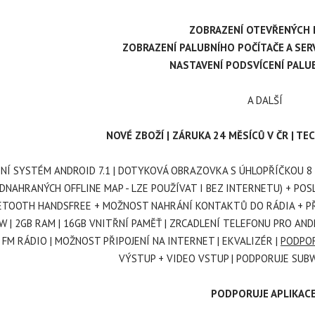
ZOBRAZENÍ OTEVŘENÝCH 
ZOBRAZENÍ PALUBNÍHO POČÍTAČE A SER
NASTAVENÍ PODSVÍCENÍ PALU
A DALŠÍ
NOVÉ ZBOŽÍ | ZÁRUKA 24 MĚSÍCŮ V ČR | T
NÍ SYSTÉM ANDROID 7.1 | DOTYKOVÁ OBRAZOVKA S ÚHLOPŘÍČKOU 8 
DNAHRANÝCH OFFLINE MAP - LZE POUŽÍVAT I BEZ INTERNETU) + POSL
ETOOTH HANDSFREE + MOŽNOST NAHRÁNÍ KONTAKTŮ DO RÁDIA + PŘE
W | 2GB RAM | 16GB VNITŘNÍ PAMĚŤ | ZRCADLENÍ TELEFONU PRO ANDR
| FM RÁDIO | MOŽNOST PŘIPOJENÍ NA INTERNET | EKVALIZÉR |
PODPOR
VÝSTUP + VIDEO VSTUP | PODPORUJE SUB
PODPORUJE APLIKACE