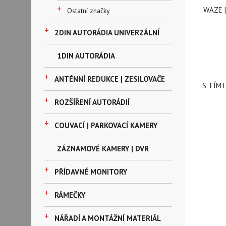
+
WAZE |
Ostatní značky
+
2DIN AUTORÁDIA UNIVERZÁLNÍ
1DIN AUTORÁDIA
+
ANTÉNNÍ REDUKCE | ZESILOVAČE
S TÍM
+
ROZŠÍŘENÍ AUTORÁDIÍ
+
COUVACÍ | PARKOVACÍ KAMERY
ZÁZNAMOVÉ KAMERY | DVR
+
PŘÍDAVNÉ MONITORY
+
RÁMEČKY
+
NÁŘADÍ A MONTÁŽNÍ MATERIÁL