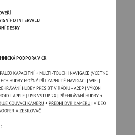
DVEŘÍ
VISNÍHO INTERVALU
BNÍ DESKY
ECHNICKÁ PODPORA V ČR
PALCŮ KAPACITNÍ +
MULTI-TOUCH
| NAVIGACE (VČETNĚ
ECH HUDBY MOŽNÝ PŘI ZAPNUTÉ NAVIGACI | WIFI |
HRÁVÁNÍ HUDBY PŘES BT V RÁDIU - A2DP | VÝKON
OID I APPLE | USB VSTUP 2X | PŘEHRÁVANÍ HUDBY +
UJE COUVACÍ KAMERU
+
PŘEDNÍ DVR KAMERU
| VIDEO
WOOFER A ZESILOVAČ
: