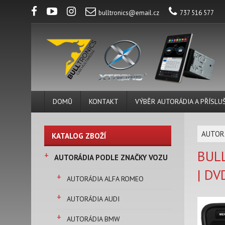
bulltronics@email.cz
737 516 577
DOMŮ
KONTAKT
VÝBĚR AUTORÁDIA A PŘÍSLU
AUTOR
KATALOG ZBOŽÍ
BUL
+
AUTORÁDIA PODLE ZNAČKY VOZU
| DV
+
AUTORÁDIA ALFA ROMEO
+
AUTORÁDIA AUDI
+
AUTORÁDIA BMW