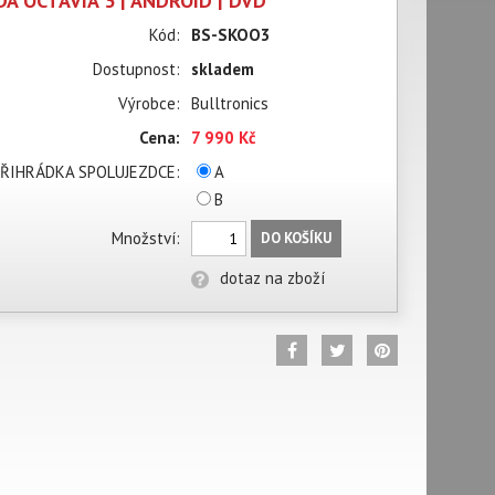
A OCTAVIA 3 | ANDROID | DVD
Kód:
BS-SKOO3
Dostupnost:
skladem
Výrobce:
Bulltronics
Cena:
7 990 Kč
ŘIHRÁDKA SPOLUJEZDCE:
A
B
Množství:
DO KOŠÍKU
dotaz na zboží