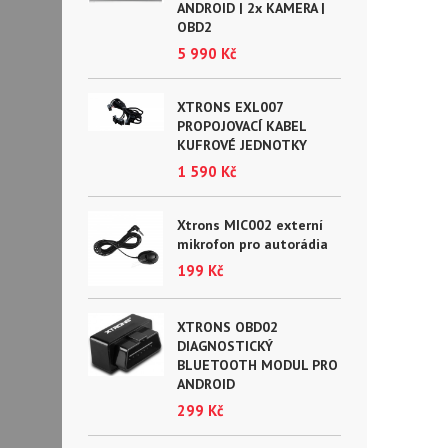
ANDROID | 2x KAMERA |
OBD2
5 990 Kč
XTRONS EXL007
PROPOJOVACÍ KABEL
KUFROVÉ JEDNOTKY
1 590 Kč
Xtrons MIC002 externí
mikrofon pro autorádia
199 Kč
XTRONS OBD02
DIAGNOSTICKÝ
BLUETOOTH MODUL PRO
ANDROID
299 Kč