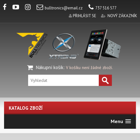
bulltronics@email.cz
737 516 577
PŘIHLÁSIT SE
NOVÝ ZÁKAZNÍK
Nákupní košík
:
V košíku není žádné zboží.
KATALOG ZBOŽÍ
Menu