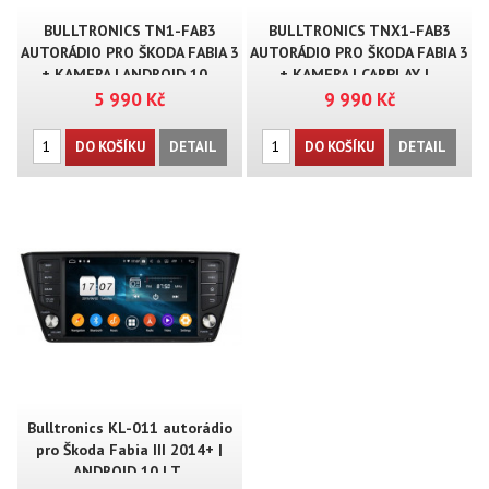
BULLTRONICS TN1-FAB3
BULLTRONICS TNX1-FAB3
AUTORÁDIO PRO ŠKODA FABIA 3
AUTORÁDIO PRO ŠKODA FABIA 3
+ KAMERA | ANDROID 10 ..
+ KAMERA | CARPLAY | ..
5 990 Kč
9 990 Kč
DO KOŠÍKU
DETAIL
DO KOŠÍKU
DETAIL
Bulltronics KL-011 autorádio
pro Škoda Fabia III 2014+ |
ANDROID 10 | T..