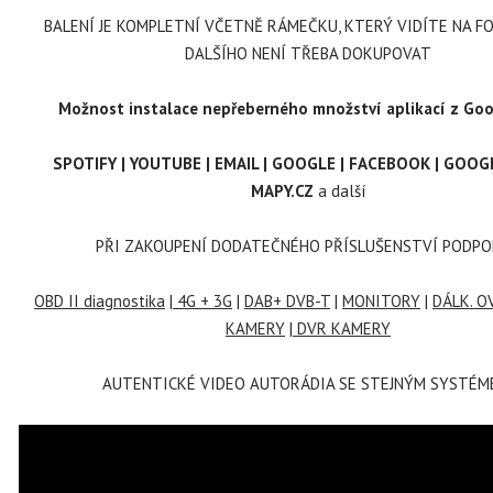
BALENÍ JE KOMPLETNÍ VČETNĚ RÁMEČKU, KTERÝ VIDÍTE NA FO
DALŠÍHO NENÍ TŘEBA DOKUPOVAT
Možnost instalace nepřeberného množství aplikací z Goo
SPOTIFY | YOUTUBE | EMAIL | GOOGLE | FACEBOOK | GOOG
MAPY.CZ
a další
PŘI ZAKOUPENÍ DODATEČNÉHO PŘÍSLUŠENSTVÍ PODPO
OBD II diagnostika
|
4G + 3G
|
DAB+ DVB-T
|
MONITORY
|
DÁLK. OV
KAMERY
|
DVR KAMERY
AUTENTICKÉ VIDEO AUTORÁDIA SE STEJNÝM SYSTÉM