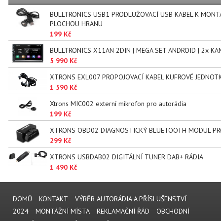
BULLTRONICS USB1 PRODLUŽOVACÍ USB KABEL K MONT
PLOCHOU HRANU
199 Kč
BULLTRONICS X11AN 2DIN | MEGA SET ANDROID | 2x KA
5 990 Kč
XTRONS EXL007 PROPOJOVACÍ KABEL KUFROVÉ JEDNOT
1 590 Kč
Xtrons MIC002 externí mikrofon pro autorádia
199 Kč
XTRONS OBD02 DIAGNOSTICKÝ BLUETOOTH MODUL PR
299 Kč
XTRONS USBDAB02 DIGITÁLNÍ TUNER DAB+ RÁDIA
1 490 Kč
DOMŮ
KONTAKT
VÝBĚR AUTORÁDIA A PŘÍSLUŠENSTVÍ
2024
MONTÁŽNÍ MÍSTA
REKLAMAČNÍ ŘÁD
OBCHODNÍ