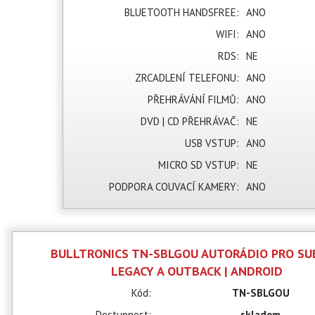
BLUETOOTH HANDSFREE:
ANO
WIFI:
ANO
RDS:
NE
ZRCADLENÍ TELEFONU:
ANO
PŘEHRÁVÁNÍ FILMŮ:
ANO
DVD | CD PŘEHRÁVAČ:
NE
USB VSTUP:
ANO
MICRO SD VSTUP:
NE
PODPORA COUVACÍ KAMERY:
ANO
BULLTRONICS TN-SBLGOU AUTORÁDIO PRO S
LEGACY A OUTBACK | ANDROID
Kód:
TN-SBLGOU
Dostupnost:
skladem