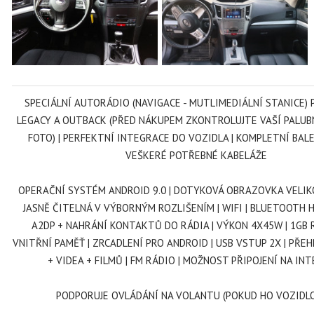
SPECIÁLNÍ AUTORÁDIO (NAVIGACE - MUTLIMEDIÁLNÍ STANICE)
LEGACY A OUTBACK (PŘED NÁKUPEM ZKONTROLUJTE VAŠÍ PALUBN
FOTO) | PERFEKTNÍ INTEGRACE DO VOZIDLA | KOMPLETNÍ BAL
VEŠKERÉ POTŘEBNÉ KABELÁŽE
OPERAČNÍ SYSTÉM ANDROID 9.0 | DOTYKOVÁ OBRAZOVKA VELIK
JASNĚ ČITELNÁ V VÝBORNÝM ROZLIŠENÍM | WIFI | BLUETOOTH 
A2DP + NAHRÁNÍ KONTAKTŮ DO RÁDIA | VÝKON 4X45W | 1GB 
VNITŘNÍ PAMĚŤ | ZRCADLENÍ PRO ANDROID | USB VSTUP 2X | PŘE
+ VIDEA + FILMŮ | FM RÁDIO | MOŽNOST PŘIPOJENÍ NA I
PODPORUJE OVLÁDÁNÍ NA VOLANTU (POKUD HO VOZIDL