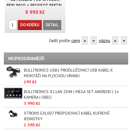
BERLINGO + PEUGEOT PARTN..
8 990 Kč
DO KOŠÍKU
DETAIL
řadit podle
ceny
názvu
NEJPRODÁVANĚJŠÍ
BULLTRONICS USB1 PRODLUŽOVACÍ USB KABEL K
MONTÁŽI NA PLOCHOU HRANU
199 Kč
BULLTRONICS X11AN 2DIN | MEGA SET ANDROID | 2x
KAMERA | OBD2
5 990 Kč
XTRONS EXL007 PROPOJOVACÍ KABEL KUFROVÉ
JEDNOTKY
1 590 Kč