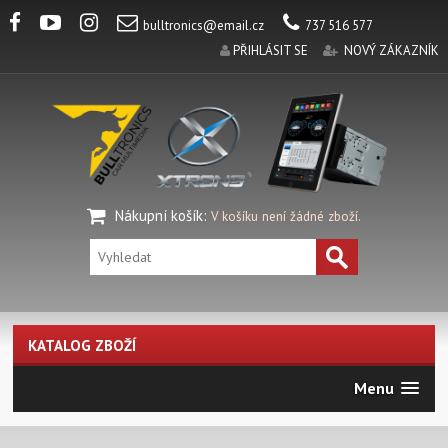
bulltronics@email.cz
737 516 577
PŘIHLÁSIT SE
NOVÝ ZÁKAZNÍK
Nákupní košík
:
V košíku není žádné zboží.
KATALOG ZBOŽÍ
Menu