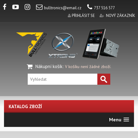
bulltronics@email.cz
737 516 577
PŘIHLÁSIT SE
NOVÝ ZÁKAZNÍK
Nákupní košík
:
V košíku není žádné zboží.
KATALOG ZBOŽÍ
Menu