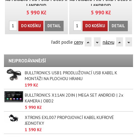
| ANDROID
| ANDROID
5 990 Kč
5 990 Kč
DO KOŠÍKU
DETAIL
DO KOŠÍKU
DETAIL
řadit podle
ceny
názvu
NEJPRODÁVANĚJŠÍ
BULLTRONICS USB1 PRODLUŽOVACÍ USB KABEL K
MONTÁŽI NA PLOCHOU HRANU
199 Kč
BULLTRONICS X11AN 2DIN | MEGA SET ANDROID | 2x
KAMERA | OBD2
5 990 Kč
XTRONS EXL007 PROPOJOVACÍ KABEL KUFROVÉ
JEDNOTKY
1 590 Kč