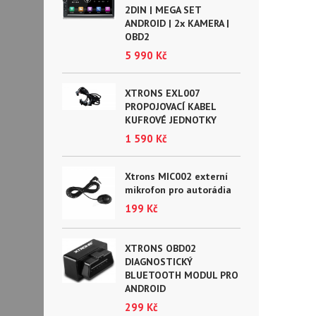
2DIN | MEGA SET
ANDROID | 2x KAMERA |
OBD2
5 990 Kč
XTRONS EXL007
PROPOJOVACÍ KABEL
KUFROVÉ JEDNOTKY
1 590 Kč
Xtrons MIC002 externí
mikrofon pro autorádia
199 Kč
XTRONS OBD02
DIAGNOSTICKÝ
BLUETOOTH MODUL PRO
ANDROID
299 Kč