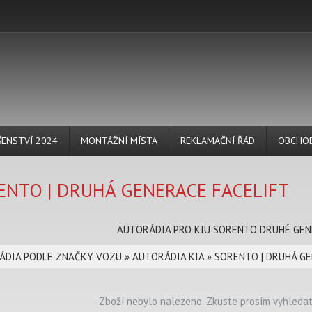
ŠENSTVÍ 2024
MONTÁŽNÍ MÍSTA
REKLAMAČNÍ ŘÁD
OBCHOD
ENTO | DRUHÁ GENERACE FACELIFT
AUTORÁDIA PRO KIU SORENTO DRUHÉ GEN
ÁDIA PODLE ZNAČKY VOZU
»
AUTORÁDIA KIA
»
SORENTO | DRUHÁ GE
Zboží nebylo nalezeno. Zkuste prosím vyhledat 