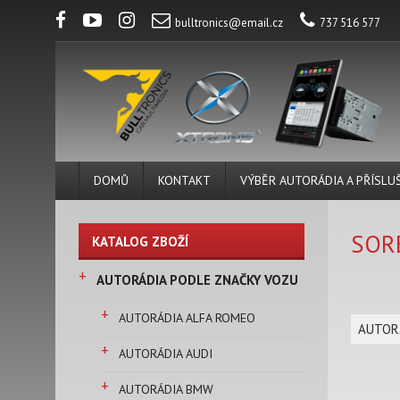
bulltronics@email.cz
737 516 577
DOMŮ
KONTAKT
VÝBĚR AUTORÁDIA A PŘÍSLU
SOR
KATALOG ZBOŽÍ
+
AUTORÁDIA PODLE ZNAČKY VOZU
+
AUTORÁDIA ALFA ROMEO
AUTOR
+
AUTORÁDIA AUDI
+
AUTORÁDIA BMW