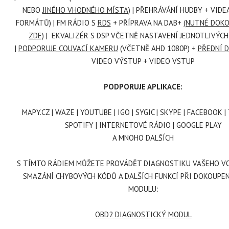
NEBO
JINÉHO VHODNÉHO MÍSTA
) | PŘEHRÁVÁNÍ HUDBY + VIDE
FORMÁTŮ) | FM RÁDIO S
RDS
+ PŘÍPRAVA NA DAB+
(NUTNÉ DOK
ZDE)
| EKVALIZÉR S DSP VČETNĚ NASTAVENÍ JEDNOTLIVÝC
|
PODPORUJE COUVACÍ KAMERU
(VČETNĚ AHD 1080P)
+
PŘEDNÍ 
VIDEO VÝSTUP + VIDEO VSTUP
PODPORUJE APLIKACE:
MAPY.CZ | WAZE | YOUTUBE | IGO | SYGIC | SKYPE | FACEBOOK 
SPOTIFY | INTERNETOVÉ RÁDIO | GOOGLE PLAY
A MNOHO DALŠÍCH
S TÍMTO RÁDIEM MŮŽETE PROVÁDĚT DIAGNOSTIKU VAŠEHO V
SMAZÁNÍ CHYBOVÝCH KÓDŮ A DALŠÍCH FUNKCÍ PŘI DOKOUPE
MODULU:
OBD2 DIAGNOSTICKÝ MODUL