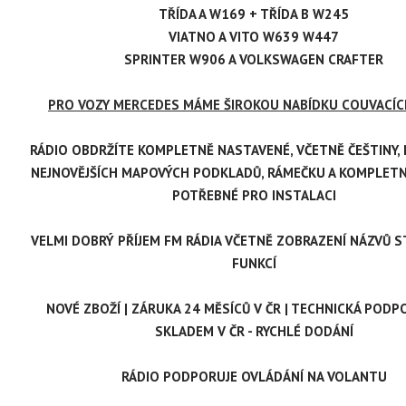
TŘÍDA A W169 + TŘÍDA B W245
VIATNO A VITO W639 W447
SPRINTER W906 A VOLKSWAGEN CRAFTER
PRO VOZY MERCEDES MÁME ŠIROKOU NABÍDKU COUVACÍ
RÁDIO OBDRŽÍTE KOMPLETNĚ NASTAVENÉ, VČETNĚ ČEŠTINY,
NEJNOVĚJŠÍCH MAPOVÝCH PODKLADŮ, RÁMEČKU A KOMPLETN
POTŘEBNÉ PRO INSTALACI
VELMI DOBRÝ PŘÍJEM FM RÁDIA VČETNĚ ZOBRAZENÍ NÁZVŮ S
FUNKCÍ
NOVÉ ZBOŽÍ | ZÁRUKA 24 MĚSÍCŮ V ČR | TECHNICKÁ PODPO
SKLADEM V ČR - RYCHLÉ DODÁNÍ
RÁDIO PODPORUJE OVLÁDÁNÍ NA VOLANTU