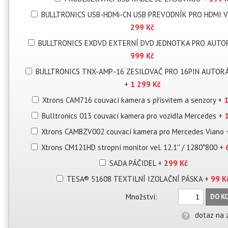
BULLTRONICS USB-HDMi-CN USB PŘEVODNÍK PRO HDMI 
299 Kč
BULLTRONICS EXDVD EXTERNÍ DVD JEDNOTKA PRO AUT
999 Kč
BULLTRONICS TNX-AMP-16 ZESILOVAČ PRO 16PIN AUTORÁ
+
1 299 Kč
Xtrons CAM716 couvací kamera s přísvitem a senzory
+
1
Bulltronics 013 couvací kamera pro vozidla Mercedes
+
Xtrons CAMBZV002 couvací kamera pro Mercedes Viano
Xtrons CM121HD stropní monitor vel. 12.1'' / 1280*800
+
SADA PÁČIDEL
+
299 Kč
TESA® 51608 TEXTILNÍ IZOLAČNÍ PÁSKA
+
99 K
Množství:
DO K
dotaz na 