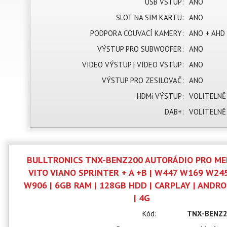
USB VSTUP:
ANO
SLOT NA SIM KARTU:
ANO
PODPORA COUVACÍ KAMERY:
ANO + AHD
VÝSTUP PRO SUBWOOFER:
ANO
VIDEO VÝSTUP | VIDEO VSTUP:
ANO
VÝSTUP PRO ZESILOVAČ:
ANO
HDMi VÝSTUP:
VOLITELNĚ
DAB+:
VOLITELNĚ
BULLTRONICS TNX-BENZ200 AUTORÁDIO PRO ME
VITO VIANO SPRINTER + A +B | W447 W169 W24
W906 | 6GB RAM | 128GB HDD | CARPLAY | ANDR
| 4G
Kód:
TNX-BENZ