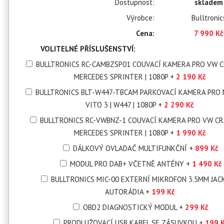
Dostupnost:
skladem
Výrobce:
Bulltronic
Cena:
7 990 Kč
VOLITELNÉ PŘÍSLUŠENSTVÍ:
BULLTRONICS RC-CAMBZSP01 COUVACÍ KAMERA PRO VW 
MERCEDES SPRINTER | 1080P
+
2 190 Kč
BULLTRONICS BLT-W447-TBCAM PARKOVACÍ KAMERA PRO
VITO 3 | W447 | 1080P
+
2 290 Kč
BULLTRONICS RC-VWBNZ-1 COUVACÍ KAMERA PRO VW C
MERCEDES SPRINTER | 1080P
+
1 990 Kč
DÁLKOVÝ OVLADAČ MULTIFUNKČNÍ
+
899 Kč
MODUL PRO DAB+ VČETNĚ ANTÉNY
+
1 490 Kč
BULLTRONICS MIC-00 EXTERNÍ MIKROFON 3.5MM JAC
AUTORÁDIA
+
199 Kč
OBD2 DIAGNOSTICKÝ MODUL
+
299 Kč
PRODLUŽOVACÍ USB KABEL SE ZÁSUVKOU
+
199 