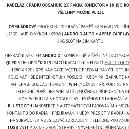
KABELÁŽ K RÁDIU OBSAHUJE 2X FAKRA KONEKTOR A 1X ISO 
VŠECHNY MOŽNÉ VERZE
OSMIJÁDROVÝ
PROCESOR | OPERAČNÍ PAMĚŤ RAM 6GB | VNITŘN
128GB | AUDIO VÝKON 4X50W |
ANDROID AUTO + APPLE CARPLA
| 4G SLOT NA SIM KARTU
OPERAČNÍ SYSTÉM
ANDROID
| KOMPLETNĚ V ČEŠTINĚ | DOTYK
QLED
S ÚHLOPŘÍČKOU 9 PALCŮ KAPACITNÍ + FUNKCÍ
MULTI-TOUCH
1280 X 720
|
GPS
NAVIGACE (VČETNĚ PŘEDNAHRANÝCH OFFLINE
POUŽÍVAT I BEZ INTERNETU) + POSLECH HUDBY PŘI ZAPNUTÉ NA
ANTÉNA JE SOUČÁSTÍ BALENÍ |
WIFI
(MOŽNOST PŘIPOJIT SE NA
TELEFONU POPŘ. JINÉ WIFI SÍTĚ) | MOŽNOST PŘIPOJENÍ NA I
KOMPATIBILITA S GOOGLE PLAY - MOŽNOST STAHOVÁNÍ AP
|
BLUETOOTH
HANDSFREE S AUTOMATICKÝM PÁROVÁNÍM + MOŽ
KONTAKTŮ DO RÁDIA + PŘEHRÁVÁNÍ HUDBY PŘES BT V RÁDIU - A
NA SUBWOOFER A ZESILOVAČ | ZRCADLENÍ TELEFONU PRO ANDR
|
USB
VSTUP 2X (ZE ZADNÍ STRANY - VYVEDENÍ DO PŘIHRÁDKY