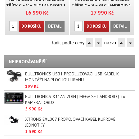
TŘÍDY C + V + GLC | ANDROID 1..
TŘÍDY C + V + GLC | ANDROID 1..
16 990 Kč
17 990 Kč
DO KOŠÍKU
DETAIL
DO KOŠÍKU
DETAIL
řadit podle
ceny
názvu
NEJPRODÁVANĚJŠÍ
BULLTRONICS USB1 PRODLUŽOVACÍ USB KABEL K
MONTÁŽI NA PLOCHOU HRANU
199 Kč
BULLTRONICS X11AN 2DIN | MEGA SET ANDROID | 2x
KAMERA | OBD2
5 990 Kč
XTRONS EXL007 PROPOJOVACÍ KABEL KUFROVÉ
JEDNOTKY
1 590 Kč