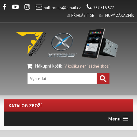
bulltronics@email.cz
737 516 577
PŘIHLÁSIT SE
NOVÝ ZÁKAZNÍK
Nákupní košík
:
V košíku není žádné zboží.
KATALOG ZBOŽÍ
Menu