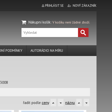
PŘIHLÁSIT SE
NOVÝ ZÁKAZNÍK
Nákupní košík
:
V košíku není žádné zboží.
NÍ PODMÍNKY
AUTORÁDIO NA MÍRU
 3008
řadit podle
ceny
názvu