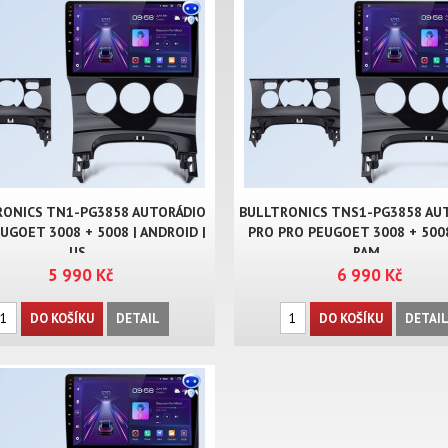
RONICS TN1-PG3858 AUTORÁDIO
BULLTRONICS TNS1-PG3858 AU
UGOET 3008 + 5008 | ANDROID |
PRO PRO PEUGOET 3008 + 5008
US..
RAM..
5 990 Kč
6 990 Kč
DO KOŠÍKU
DETAIL
DO KOŠÍKU
DETAI