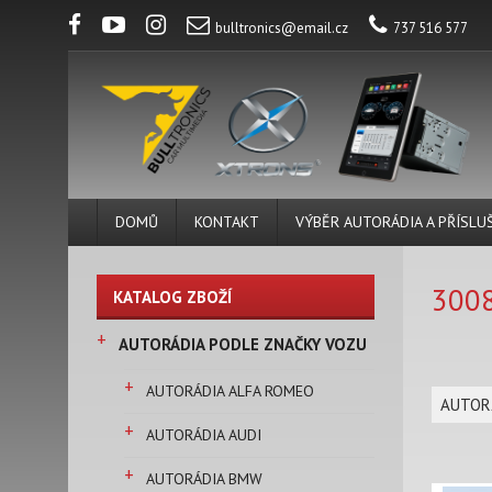
bulltronics@email.cz
737 516 577
DOMŮ
KONTAKT
VÝBĚR AUTORÁDIA A PŘÍSLU
300
KATALOG ZBOŽÍ
+
AUTORÁDIA PODLE ZNAČKY VOZU
+
AUTORÁDIA ALFA ROMEO
AUTOR
+
AUTORÁDIA AUDI
+
AUTORÁDIA BMW