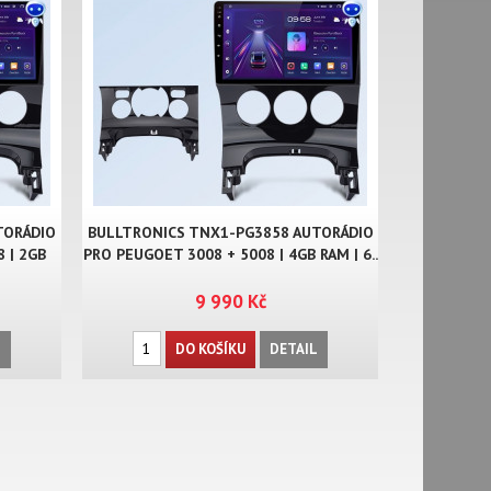
TORÁDIO
BULLTRONICS TNX1-PG3858 AUTORÁDIO
 | 2GB
PRO PEUGOET 3008 + 5008 | 4GB RAM | 6..
9 990 Kč
L
DO KOŠÍKU
DETAIL