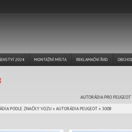
ŠENSTVÍ 2024
MONTÁŽNÍ MÍSTA
REKLAMAČNÍ ŘÁD
OBCHOD
8
AUTORÁDIA PRO PEUGEOT
ÁDIA PODLE ZNAČKY VOZU
»
AUTORÁDIA PEUGEOT
»
3008