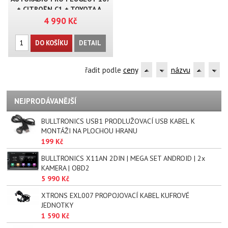
+ CITROËN C1 + TOYOTA A..
4 990 Kč
DO KOŠÍKU
DETAIL
řadit podle
ceny
názvu
NEJPRODÁVANĚJŠÍ
BULLTRONICS USB1 PRODLUŽOVACÍ USB KABEL K
MONTÁŽI NA PLOCHOU HRANU
199 Kč
BULLTRONICS X11AN 2DIN | MEGA SET ANDROID | 2x
KAMERA | OBD2
5 990 Kč
XTRONS EXL007 PROPOJOVACÍ KABEL KUFROVÉ
JEDNOTKY
1 590 Kč