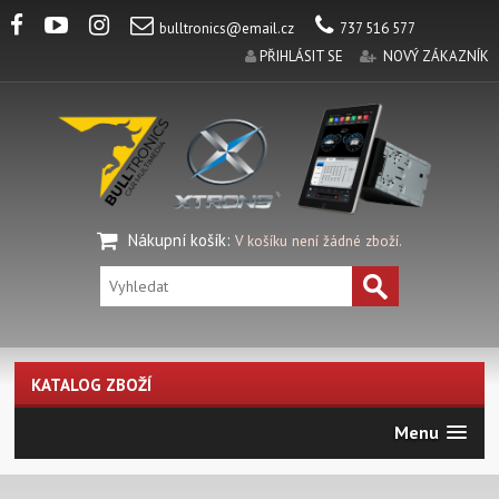
bulltronics@email.cz
737 516 577
PŘIHLÁSIT SE
NOVÝ ZÁKAZNÍK
Nákupní košík
:
V košíku není žádné zboží.
KATALOG ZBOŽÍ
Menu