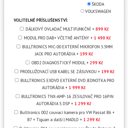
ŠKODA
VOLKSWAGEN
VOLITELNÉ PŘÍSLUŠENSTVÍ:
DÁLKOVÝ OVLADAČ MULTIFUNKČNÍ
+
899 Kč
MODUL PRO DAB+ VČETNĚ ANTÉNY
+
1 490 Kč
BULLTRONICS MIC-00 EXTERNÍ MIKROFON 3.5MM
JACK PRO AUTORÁDIA
+
199 Kč
OBD2 DIAGNOSTICKÝ MODUL
+
299 Kč
PRODLUŽOVACÍ USB KABEL SE ZÁSUVKOU
+
199 Kč
BULLTRONICS EXDVD EXTERNÍ DVD JEDNOTKA PRO
AUTORÁDIA
+
1 999 Kč
BULLTRONICS TNX-AMP-16 ZESILOVAČ PRO 16PIN
AUTORÁDIA S DSP
+
1 299 Kč
Bulltronics 002 couvací kamera pro VW Passat B6 +
B7 + Tiguan a další | MADLO
+
1 299 Kč