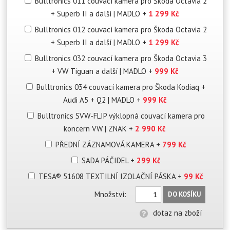
Bulltronics 011 couvací kamera pro Škoda Octavia 2
+ Superb II a další | MADLO
+
1 299 Kč
Bulltronics 012 couvací kamera pro Škoda Octavia 2
+ Superb II a další | MADLO
+
1 299 Kč
Bulltronics 032 couvací kamera pro Škoda Octavia 3
+ VW Tiguan a další | MADLO
+
999 Kč
Bulltronics 034 couvací kamera pro Škoda Kodiaq +
Audi A5 + Q2 | MADLO
+
999 Kč
Bulltronics SVW-FLIP výklopná couvací kamera pro
koncern VW | ZNAK
+
2 990 Kč
PŘEDNÍ ZÁZNAMOVÁ KAMERA
+
799 Kč
SADA PÁČIDEL
+
299 Kč
TESA® 51608 TEXTILNÍ IZOLAČNÍ PÁSKA
+
99 Kč
Množství:
DO KOŠÍKU
dotaz na zboží