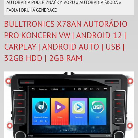
AUTORÁDIA PODLE ZNAČKY VOZU
»
AUTORÁDIA ŠKODA
»
FABIA | DRUHÁ GENERACE
BULLTRONICS X78AN AUTORÁDIO
PRO KONCERN VW | ANDROID 12 |
CARPLAY | ANDROID AUTO | USB |
32GB HDD | 2GB RAM