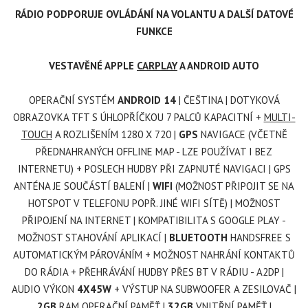
RÁDIO PODPORUJE OVLÁDÁNÍ NA VOLANTU A DALŠÍ DATOVÉ
FUNKCE
VESTAVĚNÉ APPLE
CARPLAY
A ANDROID AUTO
OPERAČNÍ SYSTÉM
ANDROID 14
| ČEŠTINA | DOTYKOVÁ
OBRAZOVKA TFT S ÚHLOPŘÍČKOU 7 PALCŮ KAPACITNÍ +
MULTI-
TOUCH
A ROZLIŠENÍM 1280 X 720
|
GPS
NAVIGACE (VČETNĚ
PŘEDNAHRANÝCH OFFLINE MAP - LZE POUŽÍVAT I BEZ
INTERNETU) + POSLECH HUDBY PŘI ZAPNUTÉ NAVIGACI | GPS
ANTÉNA JE SOUČÁSTÍ BALENÍ |
WIFI
(MOŽNOST PŘIPOJIT SE NA
HOTSPOT V TELEFONU POPŘ. JINÉ WIFI SÍTĚ) | MOŽNOST
PŘIPOJENÍ NA INTERNET | KOMPATIBILITA S GOOGLE PLAY -
MOŽNOST STAHOVÁNÍ APLIKACÍ |
BLUETOOTH
HANDSFREE S
AUTOMATICKÝM PÁROVÁNÍM + MOŽNOST NAHRÁNÍ KONTAKTŮ
DO RÁDIA + PŘEHRÁVÁNÍ HUDBY PŘES BT V RÁDIU - A2DP |
AUDIO VÝKON
4X45W
+ VÝSTUP NA SUBWOOFER A ZESILOVAČ |
2GB
RAM OPERAČNÍ PAMĚŤ |
32GB
VNITŘNÍ PAMĚŤ |