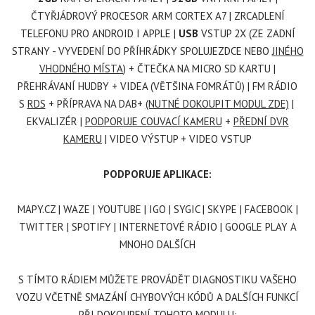
ČTYŘJÁDROVÝ PROCESOR ARM CORTEX A7 | ZRCADLENÍ
TELEFONU PRO ANDROID I APPLE |
USB
VSTUP 2X (ZE ZADNÍ
STRANY - VYVEDENÍ DO PŘÍHRÁDKY SPOLUJEZDCE NEBO
JINÉHO
VHODNÉHO MÍSTA
) + ČTEČKA NA MICRO SD KARTU |
PŘEHRÁVANÍ HUDBY + VIDEA (VĚTŠINA FOMRÁTŮ) | FM RÁDIO
S
RDS
+ PŘÍPRAVA NA DAB+
(NUTNÉ DOKOUPIT MODUL ZDE)
|
EKVALIZÉR |
PODPORUJE COUVACÍ KAMERU
+
PŘEDNÍ DVR
KAMERU
| VIDEO VÝSTUP + VIDEO VSTUP
PODPORUJE APLIKACE:
MAPY.CZ | WAZE | YOUTUBE | IGO | SYGIC | SKYPE | FACEBOOK |
TWITTER | SPOTIFY | INTERNETOVÉ RÁDIO | GOOGLE PLAY A
MNOHO DALŠÍCH
S TÍMTO RÁDIEM MŮŽETE PROVÁDĚT DIAGNOSTIKU VAŠEHO
VOZU VČETNĚ SMAZÁNÍ CHYBOVÝCH KÓDŮ A DALŠÍCH FUNKCÍ
PŘI DOKOUPENÍ TOHOTO MODULU: