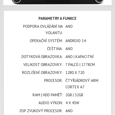
PARAMETRY A FUNKCE
PODPORA OVLÁDÁNÍ NA
ANO
VOLANTU:
OPERAČNÍ SYSTÉM:
ANDROID 14
ČEŠTINA:
ANO
DOTYKOVÁ OBRAZOVKA:
ANO | KAPACITNÍ
VELIKOST OBRAZOVKY:
7 PALCŮ | 17.78CM
ROZLIŠENÍ OBRAZOVKY:
1280 X 720
PROCESOR:
ČTYŘJÁDROVÝ ARM
CORTEX A7
RAM | HDD PAMĚŤ:
2GB | 32GB
AUDIO VÝKON:
4 X 45W
DSP ZVUKOVÝ PROCESOR:
ANO