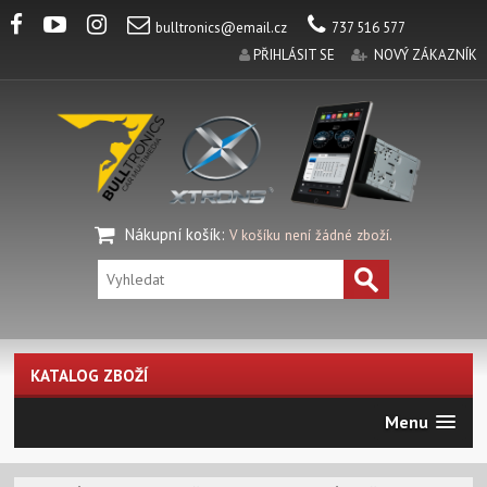
bulltronics@email.cz
737 516 577
PŘIHLÁSIT SE
NOVÝ ZÁKAZNÍK
Nákupní košík
:
V košíku není žádné zboží.
KATALOG ZBOŽÍ
Menu