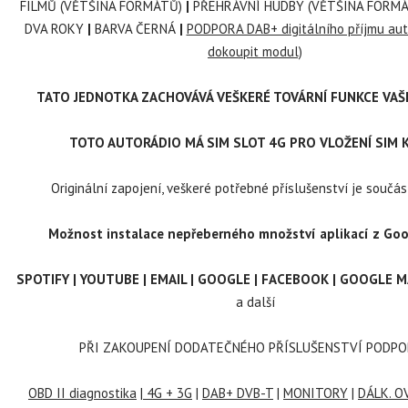
FILMŮ (VĚTŠINA FORMÁTŮ)
|
PŘEHRÁVNÍ HUDBY (VĚTŠINA FORMÁ
DVA ROKY
|
BARVA ČERNÁ
|
PODPORA DAB+ digitálního příjmu aut
dokoupit modul)
TATO JEDNOTKA ZACHOVÁVÁ VEŠKERÉ TOVÁRNÍ FUNKCE VAŠ
TOTO AUTORÁDIO MÁ SIM SLOT 4G PRO VLOŽENÍ SIM 
Originální zapojení, veškeré potřebné příslušenství je součást
Možnost instalace nepřeberného množství aplikací z Goo
SPOTIFY | YOUTUBE | EMAIL | GOOGLE | FACEBOOK | GOOGLE M
a další
PŘI ZAKOUPENÍ DODATEČNÉHO PŘÍSLUŠENSTVÍ PODPO
OBD II diagnostika
|
4G + 3G
|
DAB+ DVB-T
|
MONITORY
|
DÁLK. OV