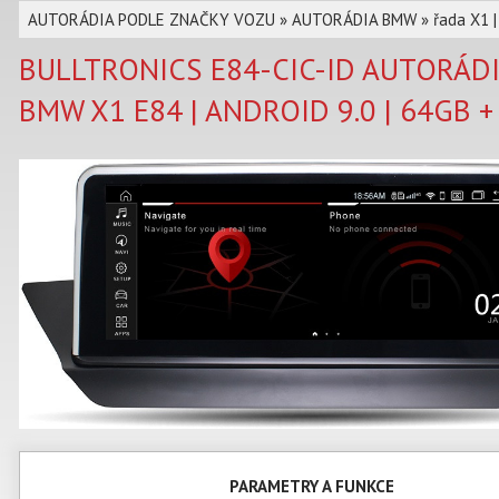
AUTORÁDIA PODLE ZNAČKY VOZU
»
AUTORÁDIA BMW
»
řada X1 |
BULLTRONICS E84-CIC-ID AUTORÁD
BMW X1 E84 | ANDROID 9.0 | 64GB + 
PARAMETRY A FUNKCE