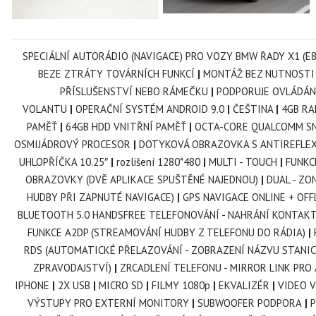
SPECIÁLNÍ AUTORÁDIO (NAVIGACE) PRO VOZY BMW ŘADY X1 (E
BEZE ZTRÁTY TOVÁRNÍCH FUNKCÍ
|
MONTÁŽ BEZ NUTNOSTI
PŘÍSLUŠENSTVÍ NEBO RÁMEČKU
|
PODPORUJE OVLÁDÁN
VOLANTU
|
OPERAČNÍ SYSTÉM ANDROID 9.0
|
ČEŠTINA
|
4GB RA
PAMĚŤ
|
64GB HDD VNITŘNÍ PAMĚŤ
|
OCTA-CORE QUALCOMM S
OSMIJÁDROVÝ PROCESOR
|
DOTYKOVÁ OBRAZOVKA S ANTIREFLE
UHLOPŘÍČKA 10.25
″
|
rozlišení 1280*480
|
MULTI - TOUCH
|
FUNKC
OBRAZOVKY (DVĚ APLIKACE SPUŠTĚNÉ NAJEDNOU)
|
DUAL - ZO
HUDBY PŘI ZAPNUTÉ NAVIGACE)
|
GPS NAVIGACE ONLINE + OFF
BLUETOOTH 5.0 HANDSFREE TELEFONOVÁNÍ - NAHRÁNÍ KONTAK
FUNKCE A2DP (STREAMOVÁNÍ HUDBY Z TELEFONU DO RÁDIA)
|
RDS (AUTOMATICKÉ PŘELAZOVÁNÍ - ZOBRAZENÍ NÁZVU STANIC
ZPRAVODAJSTVÍ)
|
ZRCADLENÍ TELEFONU - MIRROR LINK PRO 
IPHONE
|
2X USB
|
MICRO SD
|
FILMY 1080p
|
EKVALIZÉR
|
VIDEO V
VÝSTUPY PRO EXTERNÍ MONITORY
|
SUBWOOFER PODPORA
|
P