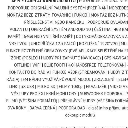
APPLE CARPLAY A ANDROID AUTO |
PODPORUJE ORIGINÁLNÍ 
PODPORUJE ORIGINÁLNÍ PALUBNÍ SYSTÉM (PŘEPÍNÁNÍ MERCEDES
MONTÁŽ BEZE ZTRÁTY TOVÁRNÍCH FUNKCÍ
|
MONTÁŽ BEZ NUTNO
PŘÍSLUŠENSTVÍ NEBO RÁMEČKU
|
PODPORUJE OVLÁDÁN
VOLANTU
|
OPERAČNÍ SYSTÉM ANDROID 10
|
ČEŠTINA
|
4GB RA
PAMĚŤ
|
64GB HDD VNITŘNÍ PAMĚŤ
|
DOTYKOVÁ OBRAZOVKA S A
VRSTVOU
|
UHLOPŘÍČKA 12.3 PALCŮ
|
ROZLIŠENÍ 1920*720
|
MUL
FUNKCE ROZDĚLENÉ OBRAZOVKY (DVĚ APLIKACE SPUŠTĚNÉ NAJE
ZONE (POSLECH HUDBY PŘI ZAPNUTÉ NAVIGACE)
|
GPS NAVIGAC
OFFLINE
|
WIFI
|
BLUETOOTH 4.0 HANDSFREE TELEFONOVÁNÍ 
KONTAKTŮ DO RÁDIA
|
FUNKCE A2DP (STREAMOVÁNÍ HUDBY Z 
RÁDIA)
|
FM RÁDIO VYUŽÍVÁ PŮVODNÍ MODUL
|
ZRCADLENÍ TELEF
LINK
|
3X USB
|
MICRO SD
|
FILMY 1080p
|
EKVALIZÉR
|
VIDEO VS
VÝSTUPY PRO EXTERNÍ MONITORY
|
SUBWOOFER PODPORA
|
P
FILMŮ (VĚTŠINA FORMÁTŮ)
|
PŘEHRÁVNÍ HUDBY (VĚTŠINA FORMÁ
DVA ROKY
|
BARVA ČERNÁ
|
PODPORA DAB+ digitálního příjmu aut
dokoupit modul)