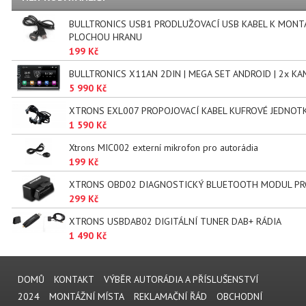
BULLTRONICS USB1 PRODLUŽOVACÍ USB KABEL K MONT
PLOCHOU HRANU
199 Kč
BULLTRONICS X11AN 2DIN | MEGA SET ANDROID | 2x KA
5 990 Kč
XTRONS EXL007 PROPOJOVACÍ KABEL KUFROVÉ JEDNOT
1 590 Kč
Xtrons MIC002 externí mikrofon pro autorádia
199 Kč
XTRONS OBD02 DIAGNOSTICKÝ BLUETOOTH MODUL PR
299 Kč
XTRONS USBDAB02 DIGITÁLNÍ TUNER DAB+ RÁDIA
1 490 Kč
DOMŮ
KONTAKT
VÝBĚR AUTORÁDIA A PŘÍSLUŠENSTVÍ
2024
MONTÁŽNÍ MÍSTA
REKLAMAČNÍ ŘÁD
OBCHODNÍ