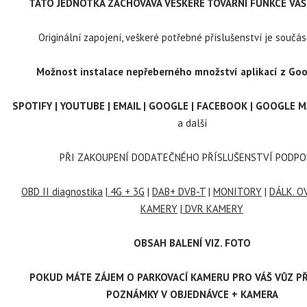
TATO JEDNOTKA ZACHOVÁVÁ VEŠKERÉ TOVÁRNÍ FUNKCE VA
Originální zapojení, veškeré potřebné příslušenství je součást
Možnost instalace nepřeberného množství aplikací z Goo
SPOTIFY | YOUTUBE | EMAIL | GOOGLE | FACEBOOK | GOOGLE M
a další
PŘI ZAKOUPENÍ DODATEČNÉHO PŘÍSLUŠENSTVÍ PODPO
OBD II diagnostika
|
4G + 3G
|
DAB+ DVB-T
|
MONITORY
|
DÁLK. OV
KAMERY
|
DVR KAMERY
OBSAH BALENÍ VIZ. FOTO
POKUD MÁTE ZÁJEM O PARKOVACÍ KAMERU PRO VÁŠ VŮZ PŘ
POZNÁMKY V OBJEDNÁVCE + KAMERA