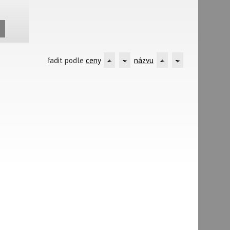
L
řadit podle
ceny
názvu