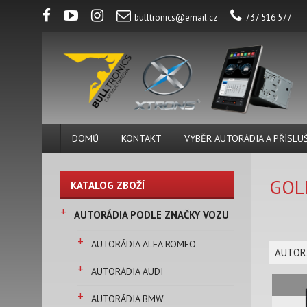
bulltronics@email.cz
737 516 577
DOMŮ
KONTAKT
VÝBĚR AUTORÁDIA A PŘÍSLU
GOLF
KATALOG ZBOŽÍ
+
AUTORÁDIA PODLE ZNAČKY VOZU
+
AUTORÁDIA ALFA ROMEO
AUTOR
+
AUTORÁDIA AUDI
+
AUTORÁDIA BMW