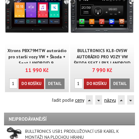
Xtrons PBX79MTW autorádio
BULLTRONICS KL8-OVSW
pro starší vozy VW + Škoda +
AUTORÁDIO PRO VOZY VW
Seat | ANDROID 9..
ŠKODA SEAT | PX5 | ANDROID
11 990 Kč
7 990 Kč
DO KOŠÍKU
DETAIL
DO KOŠÍKU
DETAIL
řadit podle
ceny
názvu
NEJPRODÁVANĚJŠÍ
BULLTRONICS USB1 PRODLUŽOVACÍ USB KABEL K
MONTÁŽI NA PLOCHOU HRANU