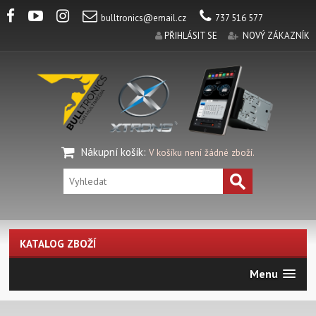
bulltronics@email.cz
737 516 577
PŘIHLÁSIT SE
NOVÝ ZÁKAZNÍK
Nákupní košík
:
V košíku není žádné zboží.
KATALOG ZBOŽÍ
Menu