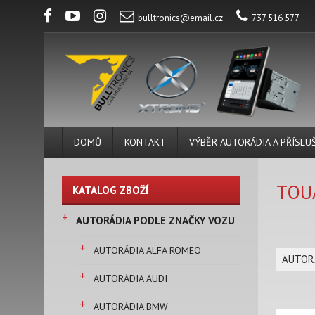
bulltronics@email.cz
737 516 577
DOMŮ
KONTAKT
VÝBĚR AUTORÁDIA A PŘÍSLU
TOU
KATALOG ZBOŽÍ
+
AUTORÁDIA PODLE ZNAČKY VOZU
+
AUTORÁDIA ALFA ROMEO
AUTOR
+
AUTORÁDIA AUDI
+
AUTORÁDIA BMW