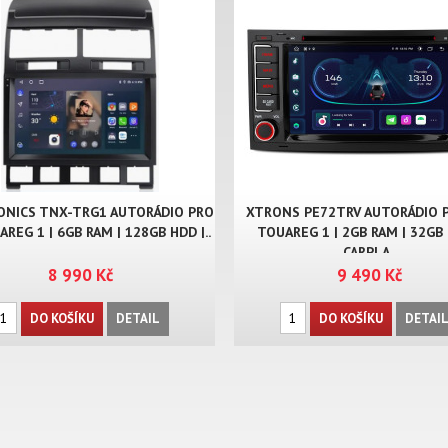
ONICS TNX-TRG1 AUTORÁDIO PRO
XTRONS PE72TRV AUTORÁDIO 
REG 1 | 6GB RAM | 128GB HDD |..
TOUAREG 1 | 2GB RAM | 32GB 
CARPLA..
8 990 Kč
9 490 Kč
DO KOŠÍKU
DETAIL
DO KOŠÍKU
DETAI