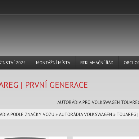
ŠENSTVÍ 2024
MONTÁŽNÍ MÍSTA
REKLAMAČNÍ ŘÁD
OBCHOD
AREG | PRVNÍ GENERACE
AUTORÁDIA PRO VOLKSWAGEN TOUAREG
ÁDIA PODLE ZNAČKY VOZU
»
AUTORÁDIA VOLKSWAGEN
»
TOUAREG |