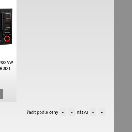
PRO VW
HDD |
L
řadit podle
ceny
názvu