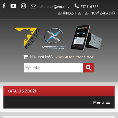
bulltronics@email.cz
737 516 577
PŘIHLÁSIT SE
NOVÝ ZÁKAZNÍK
Nákupní košík
:
V košíku není žádné zboží.
KATALOG ZBOŽÍ
Menu