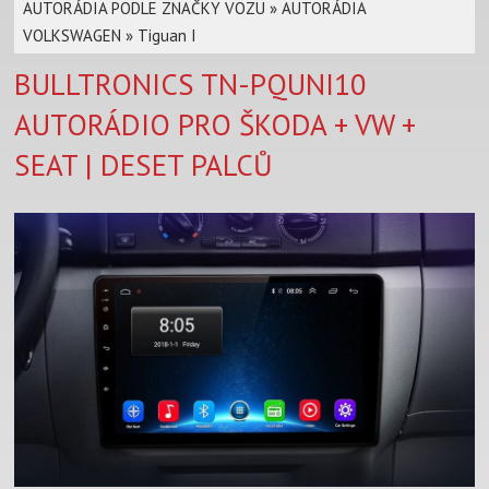
AUTORÁDIA PODLE ZNAČKY VOZU
»
AUTORÁDIA
VOLKSWAGEN
»
Tiguan I
BULLTRONICS TN-PQUNI10
AUTORÁDIO PRO ŠKODA + VW +
SEAT | DESET PALCŮ