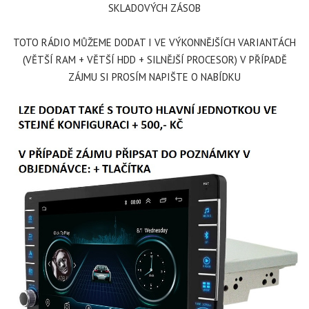
SKLADOVÝCH ZÁSOB
TOTO RÁDIO MŮŽEME DODAT I VE VÝKONNĚJŠÍCH VARIANTÁCH
(VĚTŠÍ RAM + VĚTŠÍ HDD + SILNĚJŠÍ PROCESOR) V PŘÍPADĚ
ZÁJMU SI PROSÍM NAPIŠTE O NABÍDKU