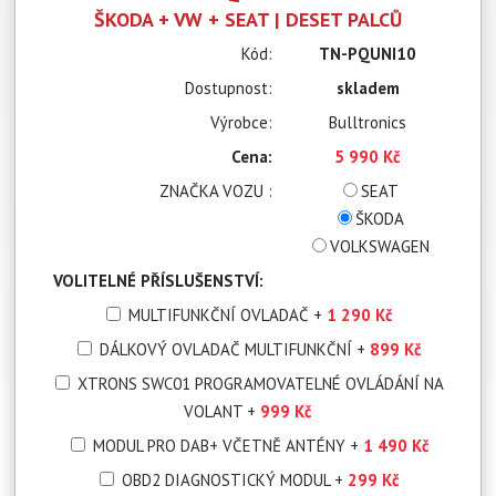
ŠKODA + VW + SEAT | DESET PALCŮ
Kód:
TN-PQUNI10
Dostupnost:
skladem
Výrobce:
Bulltronics
Cena:
5 990 Kč
ZNAČKA VOZU :
SEAT
ŠKODA
VOLKSWAGEN
VOLITELNÉ PŘÍSLUŠENSTVÍ:
MULTIFUNKČNÍ OVLADAČ
+
1 290 Kč
DÁLKOVÝ OVLADAČ MULTIFUNKČNÍ
+
899 Kč
XTRONS SWC01 PROGRAMOVATELNÉ OVLÁDÁNÍ NA
VOLANT
+
999 Kč
MODUL PRO DAB+ VČETNĚ ANTÉNY
+
1 490 Kč
OBD2 DIAGNOSTICKÝ MODUL
+
299 Kč