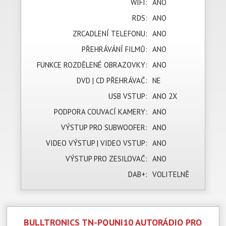
WIFI:
ANO
RDS:
ANO
ZRCADLENÍ TELEFONU:
ANO
PŘEHRÁVÁNÍ FILMŮ:
ANO
FUNKCE ROZDĚLENÉ OBRAZOVKY:
ANO
DVD | CD PŘEHRÁVAČ:
NE
USB VSTUP:
ANO 2X
PODPORA COUVACÍ KAMERY:
ANO
VÝSTUP PRO SUBWOOFER:
ANO
VIDEO VÝSTUP | VIDEO VSTUP:
ANO
VÝSTUP PRO ZESILOVAČ:
ANO
DAB+:
VOLITELNĚ
BULLTRONICS TN-PQUNI10 AUTORÁDIO PRO