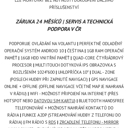
LZE MONTOVAT BEZ NUTNOSTI DOKOUPENÍ DALŠÍHO
PŘÍSLUŠENSTVÍ
ZÁRUKA 24 MĚSÍCŮ | SERVIS A TECHNICKÁ
PODPORA V ČR
PODPORUJE OVLÁDÁNÍ NA VOLANTU
|
PERFEKTNĚ ODLADĚNÝ
OPERAČNÍ SYSTÉM ANDROID 10
|
ČEŠTINA
|
1GB RAM OPERAČNÍ
PAMĚŤ
|
16GB HDD VNITŘNÍ PAMĚŤ
|
QUAD-CORE ČTYŘJÁDROVÝ
PROCESOR
|
MULTITOUCH
DOTYKOVÁ IPS OBRAZOVKA S
ROZLIŠENÍM 1024*600
|
UHLOPŘÍČKA 10
″
|
DUAL - ZONE
(POSLECH HUDBY PŘI ZAPNUTÉ NAVIGACI)
|
GPS NAVIGACE
ONLINE + OFFLINE (OFFLINE NAVIGACE VČETNĚ MAP JE NAHRANÁ
V RÁDIU)
|
WIFI - MOŽNOST PŘIPOJENÍ NA INTERNET (PŘES
HOTSPOT NEBO
DATOVOU SIM KARTU
)
|
BLUETOOTH HANDSFREE
TELEFONOVÁNÍ + MOŽNOST NAHRÁNÍ KONTAKTŮ DO
RÁDIA
|
FUNKCE A2DP (STREAMOVÁNÍ HUDBY Z TELEFONU DO
RÁDIA)
|
FM RÁDIO S
RDS
|
ZRCADLENÍ TELEFONU - MIRROR