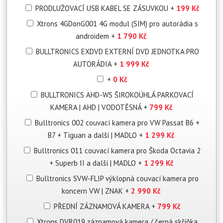
PRODLUŽOVACÍ USB KABEL SE ZÁSUVKOU
+
199 Kč
Xtrons 4GDonG001 4G modul (SIM) pro autorádia s
androidem
+
1 790 Kč
BULLTRONICS EXDVD EXTERNÍ DVD JEDNOTKA PRO
AUTORÁDIA
+
1 999 Kč
+
0 Kč
BULLTRONICS AHD-WS ŠIROKOÚHLÁ PARKOVACÍ
KAMERA | AHD | VODOTĚSNÁ
+
799 Kč
Bulltronics 002 couvací kamera pro VW Passat B6 +
B7 + Tiguan a další | MADLO
+
1 299 Kč
Bulltronics 011 couvací kamera pro Škoda Octavia 2
+ Superb II a další | MADLO
+
1 299 Kč
Bulltronics SVW-FLIP výklopná couvací kamera pro
koncern VW | ZNAK
+
2 990 Kč
PŘEDNÍ ZÁZNAMOVÁ KAMERA
+
799 Kč
Xtrons DVR019 záznamová kamera / černá skříňka