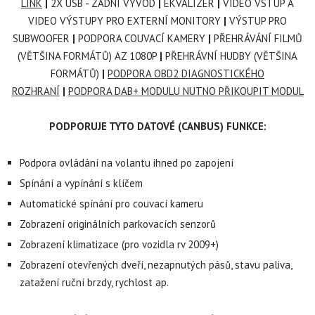
LINK
|
2X USB - ZADNÍ VÝVOD
|
EKVALIZÉR
|
VIDEO VSTUP A
VIDEO VÝSTUPY PRO EXTERNÍ MONITORY
|
VÝSTUP PRO
SUBWOOFER
|
PODPORA COUVACÍ KAMERY
|
PŘEHRÁVÁNÍ FILMŮ
(VĚTŠINA FORMÁTŮ) AZ 1080P
|
PŘEHRÁVNÍ HUDBY (VĚTŠINA
FORMÁTŮ)
|
PODPORA OBD2 DIAGNOSTICKÉHO
ROZHRANÍ
|
PODPORA DAB+ MODULU NUTNO PŘIKOUPIT MODUL
PODPORUJE TYTO DATOVÉ (CANBUS) FUNKCE:
Podpora ovládání na volantu ihned po zapojení
Spínání a vypínání s klíčem
Automatické spínání pro couvací kameru
Zobrazení originálních parkovacích senzorů
Zobrazení klimatizace (pro vozidla rv 2009+)
Zobrazení otevřených dveří, nezapnutých pásů, stavu paliva,
zatažení ruční brzdy, rychlost ap.