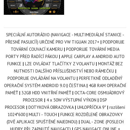
SPECIÁLNÍ AUTORÁDIO (NAVIGACE - MULTIMEDIÁLNÍ STANICE -
PŘESNĚ PASUJCÍÍ) URČENÉ PRO VW TIGUAN 2017+
|
PODPORUJE
TOVÁRNÍ COUVACÍ KAMERU
|
PODPORUJE TOVÁRNÍ MEDIA
PORTY PŘED ŘADÍCÍ PÁKOU
|
APPLE CARPLAY A ANDROID AUTO
FUNKCE
|
LZE OVLÁDAT TLAČÍTKY Z VOLANTU
|
MONTÁŽ BEZ
NUTNOSTI DALŠÍHO PŘÍSLUŠENSTVÍ NEBO RÁMEČKU
|
PODPORUJE OVLÁDÁNÍ NA VOLANTU
|
PERFETKNĚ ODLADĚNÝ
OPERAČNÍ SYSTÉM ANDROID 9.0
|
ČEŠTINA
|
4GB RAM OPERAČNÍ
PAMĚŤ
|
32GB HDD VNITŘNÍ PAMĚŤ
|
OCTA-CORE OSMIJÁDROVÝ
PROCESOR
|
4 x 50W VÝSTUPNÍ VÝKON
|
DSP
PROCESOR
|
DOTYKOVÁ OBRAZOVKA
|
UHLOPŘÍČKA 9
″
|
rozlišení
1024*600
|
MULTI - TOUCH
|
FUNKCE ROZDĚLENÉ OBRAZOVKY
(DVĚ APLIKACE SPUŠTĚNÉ NAJEDNOU)
|
DUAL - ZONE (POSLECH
HUDBY PŘI ZAPNUTÉ NAVIGACE)
|
GPS NAVIGACE ONLINE +