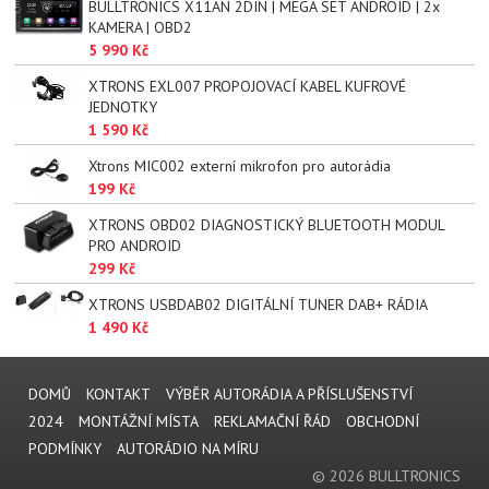
BULLTRONICS X11AN 2DIN | MEGA SET ANDROID | 2x
KAMERA | OBD2
5 990 Kč
XTRONS EXL007 PROPOJOVACÍ KABEL KUFROVÉ
JEDNOTKY
1 590 Kč
Xtrons MIC002 externí mikrofon pro autorádia
199 Kč
XTRONS OBD02 DIAGNOSTICKÝ BLUETOOTH MODUL
PRO ANDROID
299 Kč
XTRONS USBDAB02 DIGITÁLNÍ TUNER DAB+ RÁDIA
1 490 Kč
DOMŮ
KONTAKT
VÝBĚR AUTORÁDIA A PŘÍSLUŠENSTVÍ
2024
MONTÁŽNÍ MÍSTA
REKLAMAČNÍ ŘÁD
OBCHODNÍ
PODMÍNKY
AUTORÁDIO NA MÍRU
© 2026 BULLTRONICS