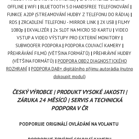
OFFLINE
|
WIFI
|
BLUETOOTH 5.0 HANDSFREE TELEFONOVÁNÍ
|
FUNKCE A2DP (STREAMOVÁNÍ HUDBY Z TELEFONU DO RÁDIA)
|
RDS
|
ZRCADLENÍ TELEFONU - MIRROR LINK
|
2X USB
|
FILMY
1080p
|
EKVALIZÉR
|
2x SLOT NA MICRO SD KARTU
|
VIDEO
VSTUP A VIDEO VÝSTUPY PRO EXTERNÍ MONITORY
|
SUBWOOFER PODPORA
|
PODPORA COUVACÍ KAMERY
|
PŘEHRÁVÁNÍ FILMŮ (VĚTŠINA FORMÁTŮ)
|
PŘEHRÁVNÍ HUDBY
(VĚTŠINA FORMÁTŮ)
|
PODPORA OBD2 DIAGNOSTICKÉHO
ROZHRANÍ
|
PODPORA DAB+ digitálního příjmu autorádia (nutno
dokoupit modul)
ČESKÝ VÝROBCE | PRODUKT VYSOKÉ JAKOSTI |
ZÁRUKA 24 MĚSÍCŮ | SERVIS A TECHNICKÁ
PODPORA V ČR
PODPORUJE ORIGINÁLÍ OVLÁDÁNÍ NA VOLANTU