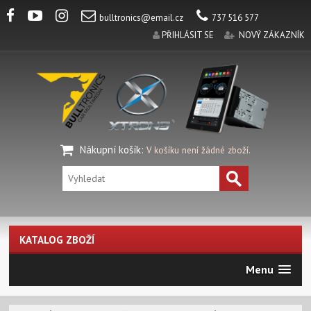
bulltronics@email.cz
737 516 577
PŘIHLÁSIT SE
NOVÝ ZÁKAZNÍK
Nákupní košík
:
V košíku není žádné zboží.
KATALOG ZBOŽÍ
Menu