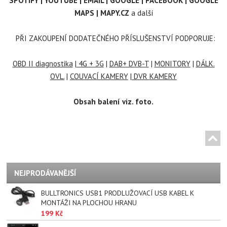
SPOTIFY | YOUTUBE | EMAIL | GOOGLE | FACEBOOK | GOOGLE
MAPS | MAPY.CZ
a další
PŘI ZAKOUPENÍ DODATEČNÉHO PŘÍSLUŠENSTVÍ PODPORUJE:
OBD II diagnostika
|
4G + 3G
|
DAB+ DVB-T
|
MONITORY
|
DÁLK.
OVL.
|
COUVACÍ KAMERY
|
DVR KAMERY
Obsah balení viz. foto.
NEJPRODÁVANĚJŠÍ
BULLTRONICS USB1 PRODLUŽOVACÍ USB KABEL K
MONTÁŽI NA PLOCHOU HRANU
199 Kč